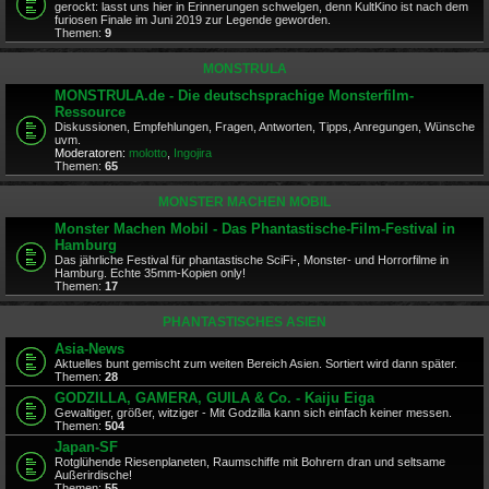
gerockt: lasst uns hier in Erinnerungen schwelgen, denn KultKino ist nach dem
furiosen Finale im Juni 2019 zur Legende geworden.
Themen:
9
MONSTRULA
MONSTRULA.de - Die deutschsprachige Monsterfilm-
Ressource
Diskussionen, Empfehlungen, Fragen, Antworten, Tipps, Anregungen, Wünsche
uvm.
Moderatoren:
molotto
,
Ingojira
Themen:
65
MONSTER MACHEN MOBIL
Monster Machen Mobil - Das Phantastische-Film-Festival in
Hamburg
Das jährliche Festival für phantastische SciFi-, Monster- und Horrorfilme in
Hamburg. Echte 35mm-Kopien only!
Themen:
17
PHANTASTISCHES ASIEN
Asia-News
Aktuelles bunt gemischt zum weiten Bereich Asien. Sortiert wird dann später.
Themen:
28
GODZILLA, GAMERA, GUILA & Co. - Kaiju Eiga
Gewaltiger, größer, witziger - Mit Godzilla kann sich einfach keiner messen.
Themen:
504
Japan-SF
Rotglühende Riesenplaneten, Raumschiffe mit Bohrern dran und seltsame
Außerirdische!
Themen:
55