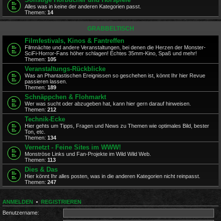
Alles was in keine der anderen Kategorien passt.
Themen:
14
GRABBELTISCH
Filmfestivals, Kinos & Fantreffen
Filmnächte und andere Veranstaltungen, bei denen die Herzen der Monster-
SciFi-Horror-Fans höher schlagen! Echtes 35mm-Kino, Spaß und mehr!
Themen:
105
Veranstaltungs-Rückblicke
Was an Phantastischen Ereignissen so geschehen ist, könnt Ihr hier Revue
passieren lassen.
Themen:
189
Schnäppchen & Flohmarkt
Wer was sucht oder abzugeben hat, kann hier gern darauf hinweisen.
Themen:
212
Technik-Ecke
Hier gehts um Tipps, Fragen und News zu Themen wie optimales Bild, bester
Ton, etc.
Themen:
134
Vernetzt - Feine Sites im WWW!
Monströse Links und Fan-Projekte im Wild Wild Web.
Themen:
113
Dies & Das
Hier könnt Ihr alles posten, was in die anderen Kategorien nicht reinpasst.
Themen:
247
ANMELDEN
•
REGISTRIEREN
Benutzername: