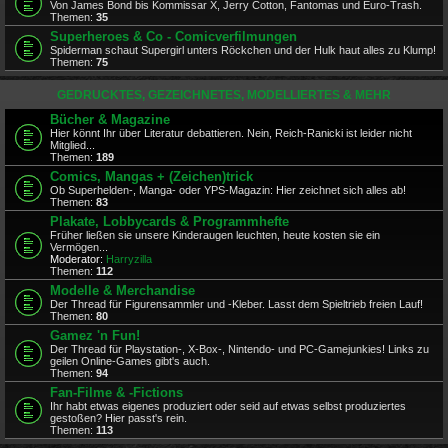
Von James Bond bis Kommissar X, Jerry Cotton, Fantomas und Euro-Trash.
Themen:
35
Superheroes & Co - Comicverfilmungen
Spiderman schaut Supergirl unters Röckchen und der Hulk haut alles zu Klump!
Themen:
75
GEDRUCKTES, GEZEICHNETES, MODELLIERTES & MEHR
Bücher & Magazine
Hier könnt Ihr über Literatur debattieren. Nein, Reich-Ranicki ist leider nicht
Mitglied...
Themen:
189
Comics, Mangas + (Zeichen)trick
Ob Superhelden-, Manga- oder YPS-Magazin: Hier zeichnet sich alles ab!
Themen:
83
Plakate, Lobbycards & Programmhefte
Früher ließen sie unsere Kinderaugen leuchten, heute kosten sie ein
Vermögen...
Moderator:
Harryzilla
Themen:
112
Modelle & Merchandise
Der Thread für Figurensammler und -Kleber. Lasst dem Spieltrieb freien Lauf!
Themen:
80
Gamez 'n Fun!
Der Thread für Playstation-, X-Box-, Nintendo- und PC-Gamejunkies! Links zu
geilen Online-Games gibt's auch.
Themen:
94
Fan-Filme & -Fictions
Ihr habt etwas eigenes produziert oder seid auf etwas selbst produziertes
gestoßen? Hier passt's rein.
Themen:
113