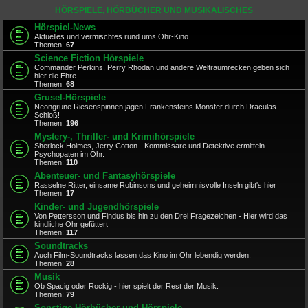
HÖRSPIELE, HÖRBÜCHER UND MUSIKALISCHES
Hörspiel-News
Aktuelles und vermischtes rund ums Ohr-Kino
Themen:
67
Science Fiction Hörspiele
Commander Perkins, Perry Rhodan und andere Weltraumrecken geben sich
hier die Ehre.
Themen:
68
Grusel-Hörspiele
Neongrüne Riesenspinnen jagen Frankensteins Monster durch Draculas
Schloß!
Themen:
196
Mystery-, Thriller- und Krimihörspiele
Sherlock Holmes, Jerry Cotton - Kommissare und Detektive ermitteln
Psychopaten im Ohr.
Themen:
110
Abenteuer- und Fantasyhörspiele
Rasselne Ritter, einsame Robinsons und geheimnisvolle Inseln gibt's hier
Themen:
17
Kinder- und Jugendhörspiele
Von Pettersson und Findus bis hin zu den Drei Fragezeichen - Hier wird das
kindliche Ohr gefüttert
Themen:
117
Soundtracks
Auch Film-Soundtracks lassen das Kino im Ohr lebendig werden.
Themen:
28
Musik
Ob Spacig oder Rockig - hier spielt der Rest der Musik.
Themen:
79
Sonstige Hörbücher und Hörspiele