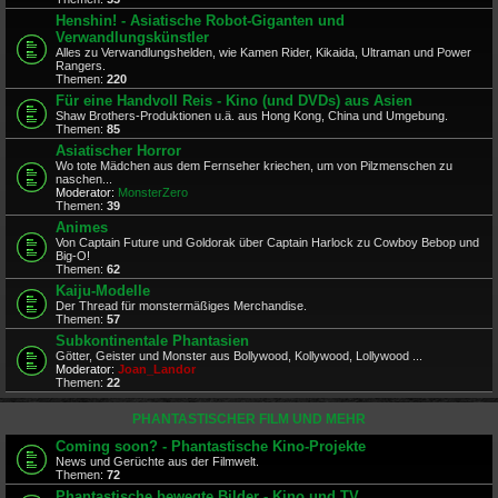
Henshin! - Asiatische Robot-Giganten und
Verwandlungskünstler
Alles zu Verwandlungshelden, wie Kamen Rider, Kikaida, Ultraman und Power
Rangers.
Themen:
220
Für eine Handvoll Reis - Kino (und DVDs) aus Asien
Shaw Brothers-Produktionen u.ä. aus Hong Kong, China und Umgebung.
Themen:
85
Asiatischer Horror
Wo tote Mädchen aus dem Fernseher kriechen, um von Pilzmenschen zu
naschen...
Moderator:
MonsterZero
Themen:
39
Animes
Von Captain Future und Goldorak über Captain Harlock zu Cowboy Bebop und
Big-O!
Themen:
62
Kaiju-Modelle
Der Thread für monstermäßiges Merchandise.
Themen:
57
Subkontinentale Phantasien
Götter, Geister und Monster aus Bollywood, Kollywood, Lollywood ...
Moderator:
Joan_Landor
Themen:
22
PHANTASTISCHER FILM UND MEHR
Coming soon? - Phantastische Kino-Projekte
News und Gerüchte aus der Filmwelt.
Themen:
72
Phantastische bewegte Bilder - Kino und TV