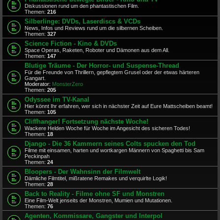
Diskussionen rund um den phantastischen Film.
Themen:
216
Silberlinge: DVDs, Laserdiscs & VCDs
News, Infos und Reviews rund um die silbernen Scheiben.
Themen:
327
Science Fiction - Kino & DVDs
Space Operas, Raketen, Roboter und Dämonen aus dem All.
Themen:
147
Blutige Träume - Der Horror- und Suspense-Thread
Für die Freunde von Thrillern, gepflegtem Grusel oder der etwas härteren
Gangart.
Moderator:
MonsterZero
Themen:
205
Odyssee im TV-Kanal
Hier könnt Ihr erfahren, wer sich in nächster Zeit auf Eure Mattscheiben beamt!
Themen:
105
Cliffhanger! Fortsetzung nächste Woche!
Wackere Helden Woche für Woche im Angesicht des sicheren Todes!
Themen:
18
Django - Die 36 Kammern seines Colts spucken den Tod
Filme mit einsamen, harten und wortkargen Männern von Spaghetti bis Sam
Peckinpah
Themen:
24
Bloopers - Der Wahnsinn der Filmwelt
Dämliche Filmtitel, mißratene Remakes und verquirlte Logik!
Themen:
28
Back to Reality - Filme ohne SF und Monstren
Eine Film-Welt jenseits der Monstren, Mumien und Mutationen.
Themen:
76
Agenten, Kommissare, Gangster und Interpol