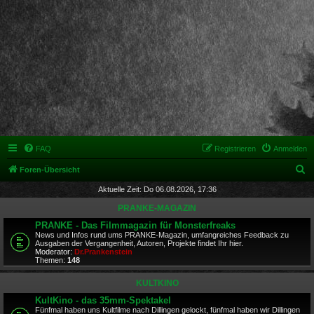
FAQ
Registrieren
Anmelden
S
Foren-Übersicht
u
Aktuelle Zeit: Do 06.08.2026, 17:36
c
PRANKE-MAGAZIN
h
PRANKE - Das Filmmagazin für Monsterfreaks
News und Infos rund ums PRANKE-Magazin, umfangreiches Feedback zu
e
Ausgaben der Vergangenheit, Autoren, Projekte findet Ihr hier.
Moderator:
Dr.Prankenstein
Themen:
148
KULTKINO
KultKino - das 35mm-Spektakel
Fünfmal haben uns Kultfilme nach Dillingen gelockt, fünfmal haben wir Dillingen