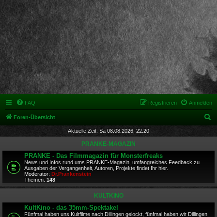
FAQ
Registrieren
Anmelden
S
Foren-Übersicht
u
Aktuelle Zeit: Sa 08.08.2026, 22:20
c
PRANKE-MAGAZIN
h
PRANKE - Das Filmmagazin für Monsterfreaks
News und Infos rund ums PRANKE-Magazin, umfangreiches Feedback zu
e
Ausgaben der Vergangenheit, Autoren, Projekte findet Ihr hier.
Moderator:
Dr.Prankenstein
Themen:
148
KULTKINO
KultKino - das 35mm-Spektakel
Fünfmal haben uns Kultfilme nach Dillingen gelockt, fünfmal haben wir Dillingen