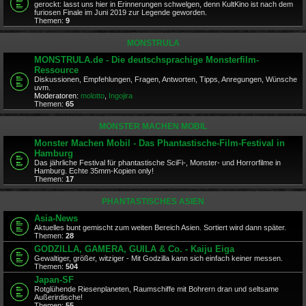
gerockt: lasst uns hier in Erinnerungen schwelgen, denn KultKino ist nach dem
furiosen Finale im Juni 2019 zur Legende geworden.
Themen:
9
MONSTRULA
MONSTRULA.de - Die deutschsprachige Monsterfilm-
Ressource
Diskussionen, Empfehlungen, Fragen, Antworten, Tipps, Anregungen, Wünsche
uvm.
Moderatoren:
molotto
,
Ingojira
Themen:
65
MONSTER MACHEN MOBIL
Monster Machen Mobil - Das Phantastische-Film-Festival in
Hamburg
Das jährliche Festival für phantastische SciFi-, Monster- und Horrorfilme in
Hamburg. Echte 35mm-Kopien only!
Themen:
17
PHANTASTISCHES ASIEN
Asia-News
Aktuelles bunt gemischt zum weiten Bereich Asien. Sortiert wird dann später.
Themen:
28
GODZILLA, GAMERA, GUILA & Co. - Kaiju Eiga
Gewaltiger, größer, witziger - Mit Godzilla kann sich einfach keiner messen.
Themen:
504
Japan-SF
Rotglühende Riesenplaneten, Raumschiffe mit Bohrern dran und seltsame
Außerirdische!
Themen:
55