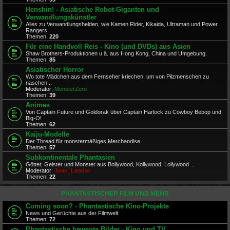
Henshin! - Asiatische Robot-Giganten und
Verwandlungskünstler
Alles zu Verwandlungshelden, wie Kamen Rider, Kikaida, Ultraman und Power
Rangers.
Themen:
220
Für eine Handvoll Reis - Kino (und DVDs) aus Asien
Shaw Brothers-Produktionen u.ä. aus Hong Kong, China und Umgebung.
Themen:
85
Asiatischer Horror
Wo tote Mädchen aus dem Fernseher kriechen, um von Pilzmenschen zu
naschen...
Moderator:
MonsterZero
Themen:
39
Animes
Von Captain Future und Goldorak über Captain Harlock zu Cowboy Bebop und
Big-O!
Themen:
62
Kaiju-Modelle
Der Thread für monstermäßiges Merchandise.
Themen:
57
Subkontinentale Phantasien
Götter, Geister und Monster aus Bollywood, Kollywood, Lollywood ...
Moderator:
Joan_Landor
Themen:
22
PHANTASTISCHER FILM UND MEHR
Coming soon? - Phantastische Kino-Projekte
News und Gerüchte aus der Filmwelt.
Themen:
72
Phantastische bewegte Bilder - Kino und TV