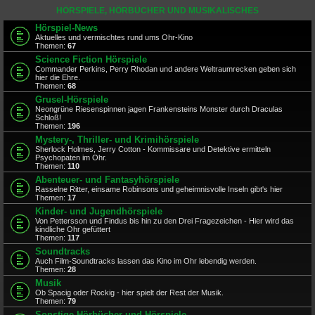
HÖRSPIELE, HÖRBÜCHER UND MUSIKALISCHES
Hörspiel-News
Aktuelles und vermischtes rund ums Ohr-Kino
Themen:
67
Science Fiction Hörspiele
Commander Perkins, Perry Rhodan und andere Weltraumrecken geben sich
hier die Ehre.
Themen:
68
Grusel-Hörspiele
Neongrüne Riesenspinnen jagen Frankensteins Monster durch Draculas
Schloß!
Themen:
196
Mystery-, Thriller- und Krimihörspiele
Sherlock Holmes, Jerry Cotton - Kommissare und Detektive ermitteln
Psychopaten im Ohr.
Themen:
110
Abenteuer- und Fantasyhörspiele
Rasselne Ritter, einsame Robinsons und geheimnisvolle Inseln gibt's hier
Themen:
17
Kinder- und Jugendhörspiele
Von Pettersson und Findus bis hin zu den Drei Fragezeichen - Hier wird das
kindliche Ohr gefüttert
Themen:
117
Soundtracks
Auch Film-Soundtracks lassen das Kino im Ohr lebendig werden.
Themen:
28
Musik
Ob Spacig oder Rockig - hier spielt der Rest der Musik.
Themen:
79
Sonstige Hörbücher und Hörspiele