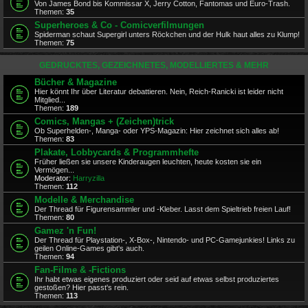
Von James Bond bis Kommissar X, Jerry Cotton, Fantomas und Euro-Trash.
Themen:
35
Superheroes & Co - Comicverfilmungen
Spiderman schaut Supergirl unters Röckchen und der Hulk haut alles zu Klump!
Themen:
75
GEDRUCKTES, GEZEICHNETES, MODELLIERTES & MEHR
Bücher & Magazine
Hier könnt Ihr über Literatur debattieren. Nein, Reich-Ranicki ist leider nicht
Mitglied...
Themen:
189
Comics, Mangas + (Zeichen)trick
Ob Superhelden-, Manga- oder YPS-Magazin: Hier zeichnet sich alles ab!
Themen:
83
Plakate, Lobbycards & Programmhefte
Früher ließen sie unsere Kinderaugen leuchten, heute kosten sie ein
Vermögen...
Moderator:
Harryzilla
Themen:
112
Modelle & Merchandise
Der Thread für Figurensammler und -Kleber. Lasst dem Spieltrieb freien Lauf!
Themen:
80
Gamez 'n Fun!
Der Thread für Playstation-, X-Box-, Nintendo- und PC-Gamejunkies! Links zu
geilen Online-Games gibt's auch.
Themen:
94
Fan-Filme & -Fictions
Ihr habt etwas eigenes produziert oder seid auf etwas selbst produziertes
gestoßen? Hier passt's rein.
Themen:
113