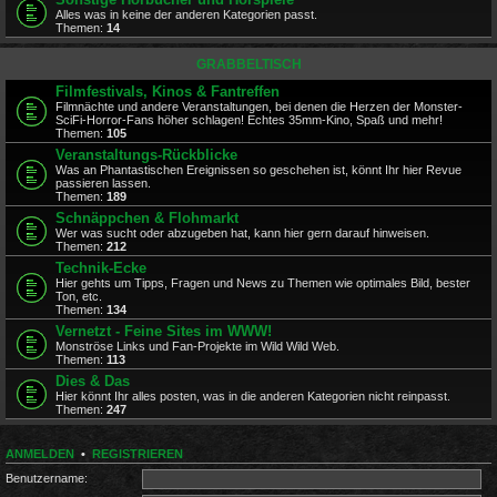
Alles was in keine der anderen Kategorien passt.
Themen:
14
GRABBELTISCH
Filmfestivals, Kinos & Fantreffen
Filmnächte und andere Veranstaltungen, bei denen die Herzen der Monster-
SciFi-Horror-Fans höher schlagen! Echtes 35mm-Kino, Spaß und mehr!
Themen:
105
Veranstaltungs-Rückblicke
Was an Phantastischen Ereignissen so geschehen ist, könnt Ihr hier Revue
passieren lassen.
Themen:
189
Schnäppchen & Flohmarkt
Wer was sucht oder abzugeben hat, kann hier gern darauf hinweisen.
Themen:
212
Technik-Ecke
Hier gehts um Tipps, Fragen und News zu Themen wie optimales Bild, bester
Ton, etc.
Themen:
134
Vernetzt - Feine Sites im WWW!
Monströse Links und Fan-Projekte im Wild Wild Web.
Themen:
113
Dies & Das
Hier könnt Ihr alles posten, was in die anderen Kategorien nicht reinpasst.
Themen:
247
ANMELDEN
•
REGISTRIEREN
Benutzername: