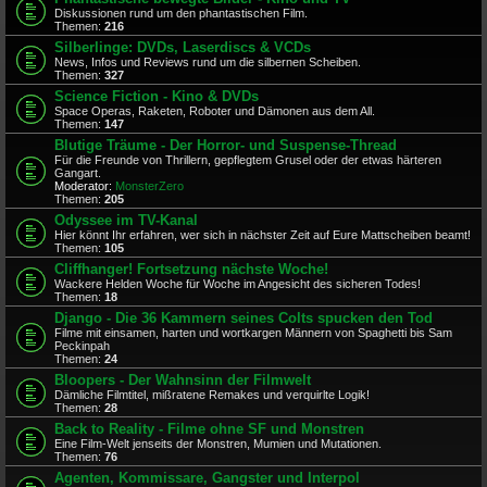
Diskussionen rund um den phantastischen Film.
Themen:
216
Silberlinge: DVDs, Laserdiscs & VCDs
News, Infos und Reviews rund um die silbernen Scheiben.
Themen:
327
Science Fiction - Kino & DVDs
Space Operas, Raketen, Roboter und Dämonen aus dem All.
Themen:
147
Blutige Träume - Der Horror- und Suspense-Thread
Für die Freunde von Thrillern, gepflegtem Grusel oder der etwas härteren
Gangart.
Moderator:
MonsterZero
Themen:
205
Odyssee im TV-Kanal
Hier könnt Ihr erfahren, wer sich in nächster Zeit auf Eure Mattscheiben beamt!
Themen:
105
Cliffhanger! Fortsetzung nächste Woche!
Wackere Helden Woche für Woche im Angesicht des sicheren Todes!
Themen:
18
Django - Die 36 Kammern seines Colts spucken den Tod
Filme mit einsamen, harten und wortkargen Männern von Spaghetti bis Sam
Peckinpah
Themen:
24
Bloopers - Der Wahnsinn der Filmwelt
Dämliche Filmtitel, mißratene Remakes und verquirlte Logik!
Themen:
28
Back to Reality - Filme ohne SF und Monstren
Eine Film-Welt jenseits der Monstren, Mumien und Mutationen.
Themen:
76
Agenten, Kommissare, Gangster und Interpol