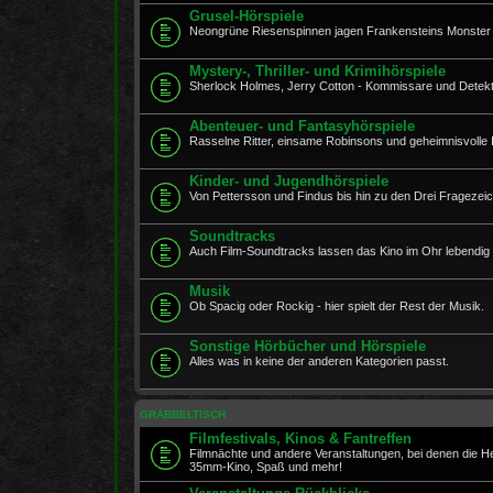
Grusel-Hörspiele
Neongrüne Riesenspinnen jagen Frankensteins Monster 
Mystery-, Thriller- und Krimihörspiele
Sherlock Holmes, Jerry Cotton - Kommissare und Detekt
Abenteuer- und Fantasyhörspiele
Rasselne Ritter, einsame Robinsons und geheimnisvolle In
Kinder- und Jugendhörspiele
Von Pettersson und Findus bis hin zu den Drei Fragezeich
Soundtracks
Auch Film-Soundtracks lassen das Kino im Ohr lebendig
Musik
Ob Spacig oder Rockig - hier spielt der Rest der Musik.
Sonstige Hörbücher und Hörspiele
Alles was in keine der anderen Kategorien passt.
GRABBELTISCH
Filmfestivals, Kinos & Fantreffen
Filmnächte und andere Veranstaltungen, bei denen die 
35mm-Kino, Spaß und mehr!