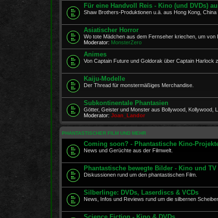
Für eine Handvoll Reis - Kino (und DVDs) a
Shaw Brothers-Produktionen u.ä. aus Hong Kong, Chin
Asiatischer Horror
Wo tote Mädchen aus dem Fernseher kriechen, um von 
Moderator:
MonsterZero
Animes
Von Captain Future und Goldorak über Captain Harlock
Kaiju-Modelle
Der Thread für monstermäßiges Merchandise.
Subkontinentale Phantasien
Götter, Geister und Monster aus Bollywood, Kollywood, Lo
Moderator:
Joan_Landor
PHANTASTISCHER FILM UND MEHR
Coming soon? - Phantastische Kino-Projekt
News und Gerüchte aus der Filmwelt.
Phantastische bewegte Bilder - Kino und TV
Diskussionen rund um den phantastischen Film.
Silberlinge: DVDs, Laserdiscs & VCDs
News, Infos und Reviews rund um die silbernen Scheibe
Science Fiction - Kino & DVDs