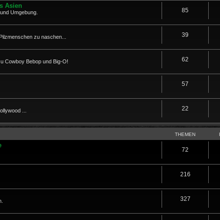
us Asien
85
a und Umgebung.
39
Pilzmenschen zu naschen...
62
 zu Cowboy Bebop und Big-O!
57
22
llywood ...
THEMEN
e
72
216
327
n.