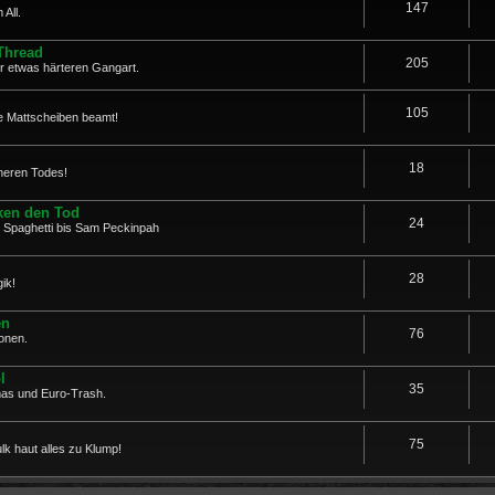
147
All.
Thread
205
er etwas härteren Gangart.
105
ure Mattscheiben beamt!
18
heren Todes!
ken den Tod
24
 Spaghetti bis Sam Peckinpah
28
ik!
en
76
onen.
l
35
mas und Euro-Trash.
75
k haut alles zu Klump!