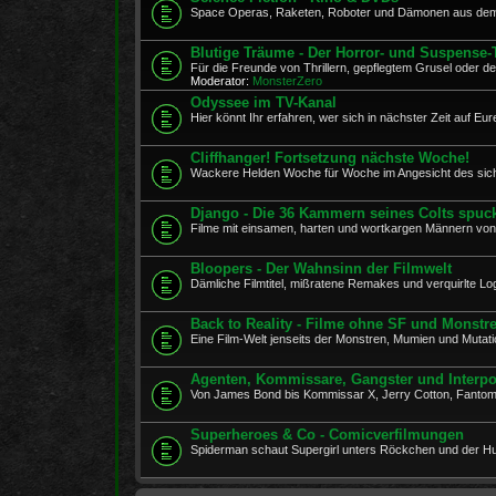
Space Operas, Raketen, Roboter und Dämonen aus dem 
Blutige Träume - Der Horror- und Suspense-
Für die Freunde von Thrillern, gepflegtem Grusel oder d
Moderator:
MonsterZero
Odyssee im TV-Kanal
Hier könnt Ihr erfahren, wer sich in nächster Zeit auf E
Cliffhanger! Fortsetzung nächste Woche!
Wackere Helden Woche für Woche im Angesicht des sic
Django - Die 36 Kammern seines Colts spuc
Filme mit einsamen, harten und wortkargen Männern von
Bloopers - Der Wahnsinn der Filmwelt
Dämliche Filmtitel, mißratene Remakes und verquirlte Log
Back to Reality - Filme ohne SF und Monstr
Eine Film-Welt jenseits der Monstren, Mumien und Mutati
Agenten, Kommissare, Gangster und Interpo
Von James Bond bis Kommissar X, Jerry Cotton, Fanto
Superheroes & Co - Comicverfilmungen
Spiderman schaut Supergirl unters Röckchen und der Hul