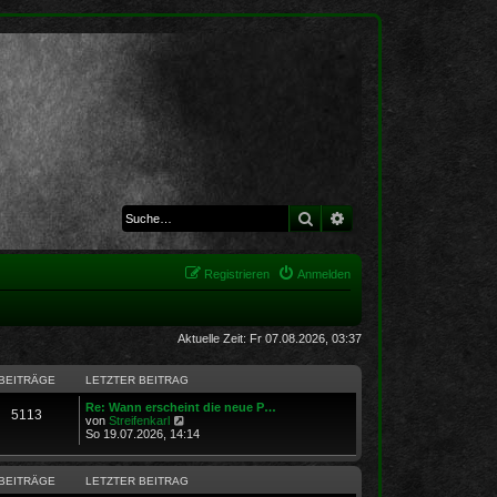
Suche
Erweiterte Suche
Registrieren
Anmelden
Aktuelle Zeit: Fr 07.08.2026, 03:37
BEITRÄGE
LETZTER BEITRAG
Re: Wann erscheint die neue P…
5113
N
von
Streifenkarl
e
So 19.07.2026, 14:14
u
e
s
BEITRÄGE
LETZTER BEITRAG
t