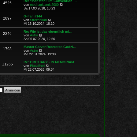
Re: "Monster Film Convention …
4525
s
t
N
von
mechagigantis2000
t
r
e
Sa 17.03.2018, 10:23
e
a
u
r
g
e
G-Fan #144
2897
B
s
N
von
Streifenkarl
e
t
e
Mi 16.10.2024, 18:10
i
e
u
t
r
e
Re: Wie ist das eigentlich mi…
r
2246
B
s
N
von
Astro
a
e
t
e
So 05.07.2020, 12:50
g
i
e
u
t
r
e
Master Carver Recreates Godzi…
r
1798
B
s
N
von
Astro
a
e
t
e
Mo 22.01.2024, 19:30
g
i
e
u
t
r
e
Re: OBITUARY - IN MEMORIAM
r
11265
B
s
N
von
Ekelalfred
a
e
t
e
Mi 22.07.2026, 09:34
g
i
e
u
t
r
e
r
B
s
a
e
t
g
i
e
t
r
r
B
a
e
g
i
t
r
a
g