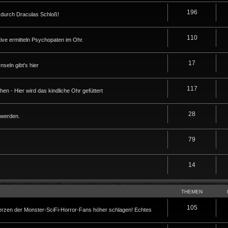
196
durch Draculas Schloß!
110
ive ermitteln Psychopaten im Ohr.
17
seln gibt's hier
117
en - Hier wird das kindliche Ohr gefüttert
28
 werden.
79
14
THEMEN
105
Herzen der Monster-SciFi-Horror-Fans höher schlagen! Echtes