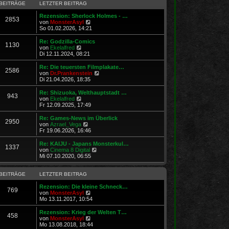
r
B
s
BEITRÄGE
LETZTER BEITRAG
a
e
t
g
i
e
Rezension: Sherlock Holmes - …
2853
t
N
r
von
MonsterAsyl
r
e
B
So 01.02.2026, 14:21
a
u
e
g
e
i
Re: Godzilla-Comics
1130
s
t
N
von
Ekelalfred
t
r
e
Di 12.11.2024, 08:21
e
a
u
r
g
e
Re: Die teuersten Filmplakate…
2586
B
s
N
von
Dr.Prankenstein
e
t
e
Di 21.04.2026, 18:35
i
e
u
t
r
e
Re: Shizuoka, Welthauptstadt …
r
943
B
s
N
von
Ekelalfred
a
e
t
e
Fr 12.09.2025, 17:49
g
i
e
u
t
r
e
Re: Games-News im Überlick
r
2950
B
s
N
von
Azrael_Vega
a
e
t
e
Fr 19.06.2026, 16:46
g
i
e
u
t
r
e
Re: KAIJU - Japans Monsterkul…
r
1337
B
s
N
von
Cinema 8 Digital
a
e
t
e
Mi 07.10.2020, 06:55
g
i
e
u
t
r
e
r
B
s
BEITRÄGE
LETZTER BEITRAG
a
e
t
g
i
e
Rezension: Die kleine Schneck…
769
t
N
r
von
MonsterAsyl
r
e
B
Mo 13.11.2017, 10:54
a
u
e
g
e
i
Rezension: Krieg der Welten T…
458
s
t
N
von
MonsterAsyl
t
r
e
Mo 13.08.2018, 18:44
e
a