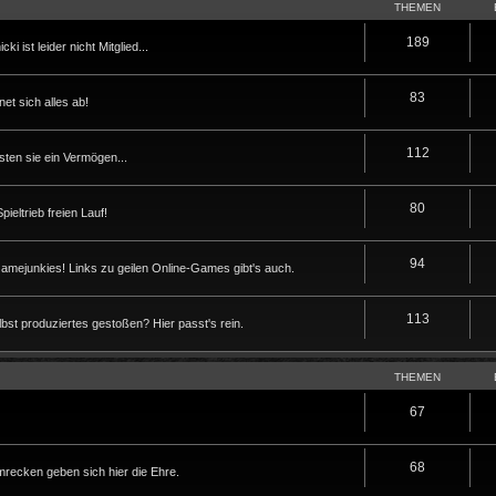
THEMEN
189
i ist leider nicht Mitglied...
83
t sich alles ab!
112
sten sie ein Vermögen...
80
eltrieb freien Lauf!
94
Gamejunkies! Links zu geilen Online-Games gibt's auch.
113
lbst produziertes gestoßen? Hier passt's rein.
THEMEN
67
68
ecken geben sich hier die Ehre.