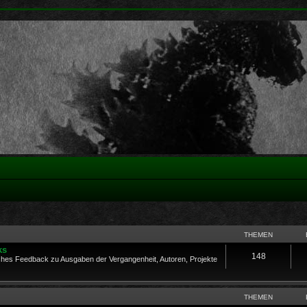
THEMEN
ks
148
es Feedback zu Ausgaben der Vergangenheit, Autoren, Projekte
THEMEN