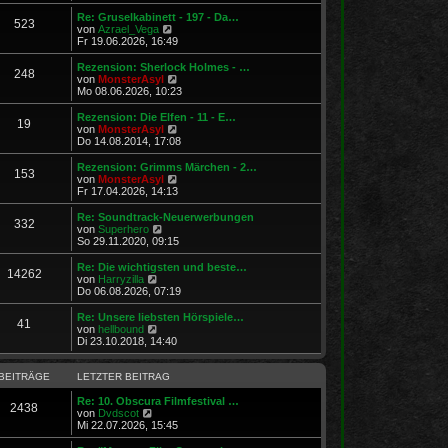
u
r
g
e
Re: Gruselkabinett - 197 - Da…
523
B
s
N
von
Azrael_Vega
e
t
e
Fr 19.06.2026, 16:49
i
e
u
t
r
e
Rezension: Sherlock Holmes - …
r
248
B
s
N
von
MonsterAsyl
a
e
t
e
Mo 08.06.2026, 10:23
g
i
e
u
t
r
e
Rezension: Die Elfen - 11 - E…
r
19
B
s
N
von
MonsterAsyl
a
e
t
e
Do 14.08.2014, 17:08
g
i
e
u
t
r
e
Rezension: Grimms Märchen - 2…
r
153
B
s
N
von
MonsterAsyl
a
e
t
e
Fr 17.04.2026, 14:13
g
i
e
u
t
r
e
Re: Soundtrack-Neuerwerbungen
r
332
B
s
N
von
Superhero
a
e
t
e
So 29.11.2020, 09:15
g
i
e
u
t
r
e
Re: Die wichtigsten und beste…
r
14262
B
s
N
von
Harryzilla
a
e
t
e
Do 06.08.2026, 07:19
g
i
e
u
t
r
e
Re: Unsere liebsten Hörspiele…
r
41
B
s
N
von
hellbound
a
e
t
e
Di 23.10.2018, 14:40
g
i
e
u
t
r
e
r
B
s
BEITRÄGE
LETZTER BEITRAG
a
e
t
g
i
e
Re: 10. Obscura Filmfestival …
2438
t
N
r
von
Dvdscot
r
e
B
Mi 22.07.2026, 15:45
a
u
e
g
e
i