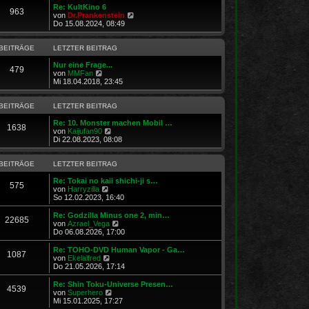
e
Re: KultKino 6
r
963
N
von
Dr.Prankenstein
B
e
Do 15.08.2024, 08:49
e
u
i
e
t
s
BEITRÄGE
LETZTER BEITRAG
r
t
a
e
Nur eine Frage...
g
479
N
r
von
MMFan
e
B
Mi 18.04.2018, 23:45
u
e
e
i
s
t
BEITRÄGE
LETZTER BEITRAG
t
r
e
a
Re: 10. Monster machen Mobil …
1638
r
N
g
von
Kaijufan90
B
e
Di 22.08.2023, 08:08
e
u
i
e
t
s
BEITRÄGE
LETZTER BEITRAG
r
t
a
e
Re: Tokai no kaii shichi-ji s…
575
g
N
r
von
Harryzilla
e
B
So 12.02.2023, 16:40
u
e
e
i
Re: Godzilla Minus one 2, min…
22685
s
t
N
von
Azrael_Vega
t
r
e
Do 06.08.2026, 17:00
e
a
u
r
g
e
Re: TOHO-DVD Human Vapor - Ga…
1087
B
s
N
von
Ekelalfred
e
t
e
Do 21.05.2026, 17:14
i
e
u
t
r
e
Re: Shin Toku-Universe Presen…
r
4539
B
s
N
von
Superhero
a
e
t
e
Mi 15.01.2025, 17:27
g
i
e
u