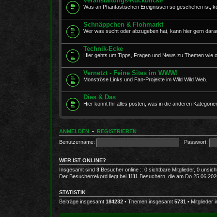
Veranstaltungs-Rückblicke
Was an Phantastischen Ereignissen so geschehen ist, kö
Schnäppchen & Flohmarkt
Wer was sucht oder abzugeben hat, kann hier gern darau
Technik-Ecke
Hier gehts um Tipps, Fragen und News zu Themen wie opt
Vernetzt - Feine Sites im WWW!
Monströse Links und Fan-Projekte im Wild Wild Web.
Dies & Das
Hier könnt Ihr alles posten, was in die anderen Kategorien
ANMELDEN
•
REGISTRIEREN
Benutzername:
Passwort:
WER IST ONLINE?
Insgesamt sind
3
Besucher online :: 0 sichtbare Mitglieder, 0 unsic
Der Besucherrekord liegt bei
1111
Besuchern, die am Do 25.06.2026,
STATISTIK
Beiträge insgesamt
184232
• Themen insgesamt
5731
• Mitglieder