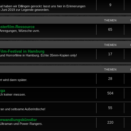
9
al haben wir Dillingen gerockt: lasst uns hier in Erinnerungen
im Juni 2019 zur Legende geworden.
THEMEN
sterfilm-Ressource
65
, Anregungen, Wünsche uvm.
THEMEN
Film-Festival in Hamburg
17
r- und Horrorfilme in Hamburg. Echte 35mm-Kopien only!
THEMEN
28
rt wird dann später.
iga
504
fach keiner messen.
55
ran und seltsame Außerirdische!
Verwandlungskünstler
220
, Ultraman und Power Rangers.