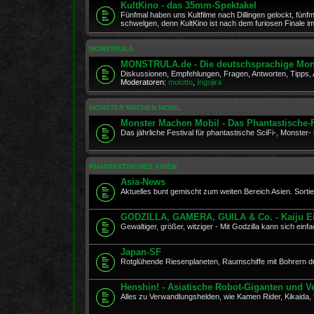
KultKino - das 35mm-Spektakel
Fünfmal haben uns Kultfilme nach Dillingen gelockt, fünfm
schwelgen, denn KultKino ist nach dem furiosen Finale 
MONSTRULA
MONSTRULA.de - Die deutschsprachige Mon
Diskussionen, Empfehlungen, Fragen, Antworten, Tipps
Moderatoren:
molotto
,
Ingojira
MONSTER MACHEN MOBIL
Monster Machen Mobil - Das Phantastische-
Das jährliche Festival für phantastische SciFi-, Monste
PHANTASTISCHES ASIEN
Asia-News
Aktuelles bunt gemischt zum weiten Bereich Asien. Sortie
GODZILLA, GAMERA, GUILA & Co. - Kaiju E
Gewaltiger, größer, witziger - Mit Godzilla kann sich ein
Japan-SF
Rotglühende Riesenplaneten, Raumschiffe mit Bohrern d
Henshin! - Asiatische Robot-Giganten und 
Alles zu Verwandlungshelden, wie Kamen Rider, Kikaida