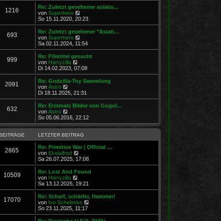
t
r
e
Re: Zuletzt gesehener asiatis…
r
1216
B
s
N
von
Superhero
a
e
t
e
So 15.11.2020, 20:23
g
i
e
u
t
r
e
Re: Zuletzt gesehener "Asiati…
r
693
B
s
N
von
Superhero
a
e
t
e
Sa 02.11.2024, 11:54
g
i
e
u
t
r
e
Re: Filmtitel gesucht
r
999
B
s
N
von
Harryzilla
a
e
t
e
Di 14.02.2023, 07:08
g
i
e
u
t
r
e
Re: Godzilla-Toy Sammlung
r
2091
B
s
N
von
Astro
a
e
t
e
Di 18.11.2025, 21:31
g
i
e
u
t
r
e
Re: Erstmals Bilder von Gogol…
r
632
B
s
N
von
Astro
a
e
t
e
So 05.06.2016, 22:12
g
i
e
u
t
r
e
r
B
s
BEITRÄGE
LETZTER BEITRAG
a
e
t
g
i
e
Re: Primitive War | Official …
2865
t
r
N
von
Ekelalfred
r
B
e
Sa 26.07.2025, 17:08
a
e
u
g
i
e
Re: Lost And Found
10509
t
s
N
von
Harryzilla
r
t
e
Sa 13.12.2025, 19:21
a
e
u
g
r
e
Re: Scharf, schärfer, Hammer!
17070
B
s
N
von
Ivo Scheloske
e
t
e
So 23.11.2025, 11:17
i
e
u
t
r
e
Re: Deutsche U.F.O. DVDs