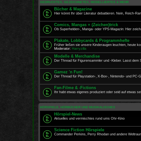
GEDRUCKTES, GEZEICHNETES, MODELLIERTES & MEHR
Bücher & Magazine
Hier könnt Ihr über Literatur debattieren. Nein, Reich-Ranick
Comics, Mangas + (Zeichen)trick
Ob Superhelden-, Manga- oder YPS-Magazin: Hier zeichne
Plakate, Lobbycards & Programmhefte
Früher ließen sie unsere Kinderaugen leuchten, heute ko
Moderator:
Harryzilla
Modelle & Merchandise
Der Thread für Figurensammler und -Kleber. Lasst dem Spi
Gamez 'n Fun!
Der Thread für Playstation-, X-Box-, Nintendo- und PC-
Fan-Filme & -Fictions
Ihr habt etwas eigenes produziert oder seid auf etwas se
HÖRSPIELE, HÖRBÜCHER UND MUSIKALISCHES
Hörspiel-News
Aktuelles und vermischtes rund ums Ohr-Kino
Science Fiction Hörspiele
Commander Perkins, Perry Rhodan und andere Weltraumr