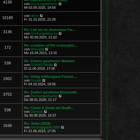
r
4138
B
s
N
von
Dschungeldrache
a
e
t
e
Mi 03.09.2025, 19:58
g
i
e
u
t
r
e
N
von
oliver
r
10185
B
s
e
Fr 31.10.2025, 22:28
a
e
t
u
g
i
e
e
t
Re: Lief nie im deutschen Fer…
r
s
3136
r
N
von
Dschungeldrache
B
t
a
e
Mo 30.09.2024, 21:02
e
e
g
u
i
r
e
t
Re: zombies of the stratosphe…
B
172
s
r
N
von
Mosugoji
e
t
a
e
Mo 15.04.2013, 13:16
i
e
g
u
t
r
e
r
Re: Zuletzt gesehener Western
538
B
s
a
N
von
DJANGOdzilla
e
t
g
e
Di 11.06.2019, 17:00
i
e
u
t
r
e
Re: Völlig mißlungene Fortset…
r
1502
B
s
N
von
Gorath
a
e
t
e
Fr 04.10.2024, 19:56
g
i
e
u
t
r
e
Re: Zuletzt gesehene Komoedie
r
3752
B
s
N
von
Dschungeldrache
a
e
t
e
Do 08.01.2026, 21:17
g
i
e
u
t
r
e
Re: Clever & Smart als Realfi…
r
538
B
s
N
von
Darmok
a
e
t
e
Sa 30.08.2025, 16:37
g
i
e
u
t
r
e
Re: Joker (2019)
r
1636
B
s
N
von
mechagigantis2000
a
e
t
e
Fr 21.06.2019, 17:35
g
i
e
u
t
r
e