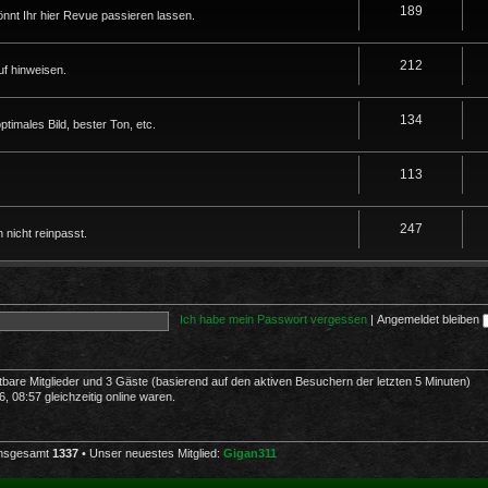
189
nnt Ihr hier Revue passieren lassen.
212
f hinweisen.
134
imales Bild, bester Ton, etc.
113
247
 nicht reinpasst.
Ich habe mein Passwort vergessen
|
Angemeldet bleiben
htbare Mitglieder und 3 Gäste (basierend auf den aktiven Besuchern der letzten 5 Minuten)
 08:57 gleichzeitig online waren.
 insgesamt
1337
• Unser neuestes Mitglied:
Gigan311