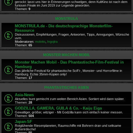
gerockt: lasst uns hier in Erinnerungen schwelgen, denn KultKino ist nach dem
furiosen Finale im Juni 2019 zur Legende geworden.
Themen:
9
MONSTRULA
MONSTRULA.de - Die deutschsprachige Monsterfilm-
Ressource
Diskussionen, Empfehlungen, Fragen, Antworten, Tipps, Anregungen, Wünsche
uvm.
Moderatoren:
molotto
,
Ingojira
Themen:
65
MONSTER MACHEN MOBIL
Monster Machen Mobil - Das Phantastische-Film-Festival in
Hamburg
Das jährliche Festival für phantastische SciFi-, Monster- und Horrorfilme in
Hamburg. Echte 35mm-Kopien only!
Themen:
17
PHANTASTISCHES ASIEN
Asia-News
Aktuelles bunt gemischt zum weiten Bereich Asien. Sortiert wird dann später.
Themen:
28
GODZILLA, GAMERA, GUILA & Co. - Kaiju Eiga
Gewaltiger, größer, witziger - Mit Godzilla kann sich einfach keiner messen.
Themen:
504
Japan-SF
Rotglühende Riesenplaneten, Raumschiffe mit Bohrern dran und seltsame
Außerirdische!
Themen:
55