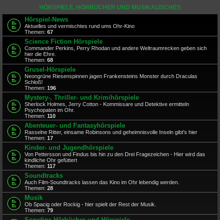
HÖRSPIELE, HÖRBÜCHER UND MUSIKALISCHES
Hörspiel-News
Aktuelles und vermischtes rund ums Ohr-Kino
Themen:
67
Science Fiction Hörspiele
Commander Perkins, Perry Rhodan und andere Weltraumrecken geben sich
hier die Ehre.
Themen:
68
Grusel-Hörspiele
Neongrüne Riesenspinnen jagen Frankensteins Monster durch Draculas
Schloß!
Themen:
196
Mystery-, Thriller- und Krimihörspiele
Sherlock Holmes, Jerry Cotton - Kommissare und Detektive ermitteln
Psychopaten im Ohr.
Themen:
110
Abenteuer- und Fantasyhörspiele
Rasselne Ritter, einsame Robinsons und geheimnisvolle Inseln gibt's hier
Themen:
17
Kinder- und Jugendhörspiele
Von Pettersson und Findus bis hin zu den Drei Fragezeichen - Hier wird das
kindliche Ohr gefüttert
Themen:
117
Soundtracks
Auch Film-Soundtracks lassen das Kino im Ohr lebendig werden.
Themen:
28
Musik
Ob Spacig oder Rockig - hier spielt der Rest der Musik.
Themen:
79
Sonstige Hörbücher und Hörspiele