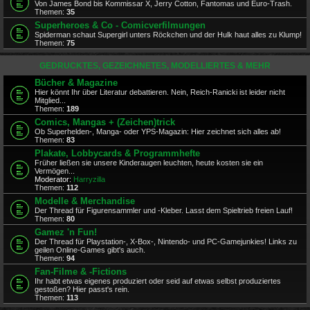
Von James Bond bis Kommissar X, Jerry Cotton, Fantomas und Euro-Trash.
Themen:
35
Superheroes & Co - Comicverfilmungen
Spiderman schaut Supergirl unters Röckchen und der Hulk haut alles zu Klump!
Themen:
75
GEDRUCKTES, GEZEICHNETES, MODELLIERTES & MEHR
Bücher & Magazine
Hier könnt Ihr über Literatur debattieren. Nein, Reich-Ranicki ist leider nicht
Mitglied...
Themen:
189
Comics, Mangas + (Zeichen)trick
Ob Superhelden-, Manga- oder YPS-Magazin: Hier zeichnet sich alles ab!
Themen:
83
Plakate, Lobbycards & Programmhefte
Früher ließen sie unsere Kinderaugen leuchten, heute kosten sie ein
Vermögen...
Moderator:
Harryzilla
Themen:
112
Modelle & Merchandise
Der Thread für Figurensammler und -Kleber. Lasst dem Spieltrieb freien Lauf!
Themen:
80
Gamez 'n Fun!
Der Thread für Playstation-, X-Box-, Nintendo- und PC-Gamejunkies! Links zu
geilen Online-Games gibt's auch.
Themen:
94
Fan-Filme & -Fictions
Ihr habt etwas eigenes produziert oder seid auf etwas selbst produziertes
gestoßen? Hier passt's rein.
Themen:
113