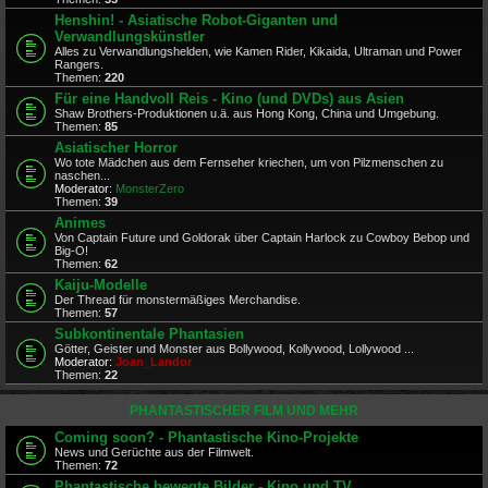
Henshin! - Asiatische Robot-Giganten und
Verwandlungskünstler
Alles zu Verwandlungshelden, wie Kamen Rider, Kikaida, Ultraman und Power
Rangers.
Themen:
220
Für eine Handvoll Reis - Kino (und DVDs) aus Asien
Shaw Brothers-Produktionen u.ä. aus Hong Kong, China und Umgebung.
Themen:
85
Asiatischer Horror
Wo tote Mädchen aus dem Fernseher kriechen, um von Pilzmenschen zu
naschen...
Moderator:
MonsterZero
Themen:
39
Animes
Von Captain Future und Goldorak über Captain Harlock zu Cowboy Bebop und
Big-O!
Themen:
62
Kaiju-Modelle
Der Thread für monstermäßiges Merchandise.
Themen:
57
Subkontinentale Phantasien
Götter, Geister und Monster aus Bollywood, Kollywood, Lollywood ...
Moderator:
Joan_Landor
Themen:
22
PHANTASTISCHER FILM UND MEHR
Coming soon? - Phantastische Kino-Projekte
News und Gerüchte aus der Filmwelt.
Themen:
72
Phantastische bewegte Bilder - Kino und TV