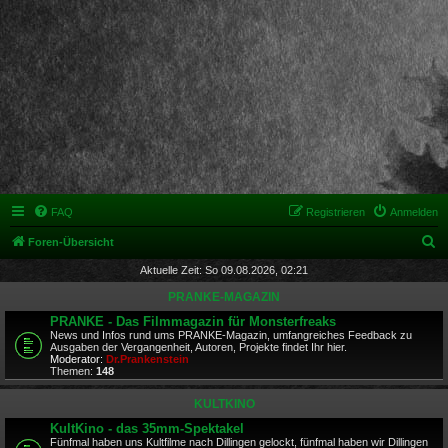
FAQ
Registrieren
Anmelden
S
Foren-Übersicht
u
Aktuelle Zeit: So 09.08.2026, 02:21
c
PRANKE-MAGAZIN
h
PRANKE - Das Filmmagazin für Monsterfreaks
News und Infos rund ums PRANKE-Magazin, umfangreiches Feedback zu
e
Ausgaben der Vergangenheit, Autoren, Projekte findet Ihr hier.
Moderator:
Dr.Prankenstein
Themen:
148
KULTKINO
KultKino - das 35mm-Spektakel
Fünfmal haben uns Kultfilme nach Dillingen gelockt, fünfmal haben wir Dillingen