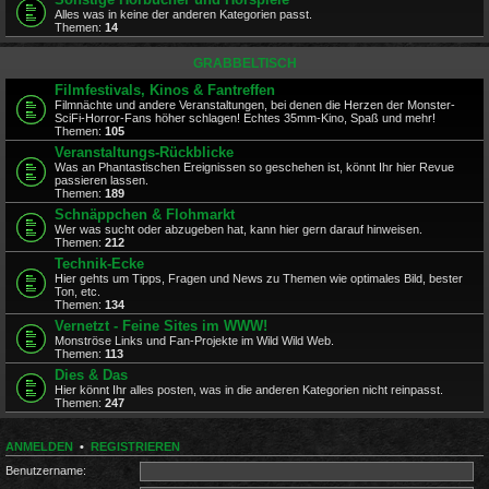
Alles was in keine der anderen Kategorien passt.
Themen:
14
GRABBELTISCH
Filmfestivals, Kinos & Fantreffen
Filmnächte und andere Veranstaltungen, bei denen die Herzen der Monster-
SciFi-Horror-Fans höher schlagen! Echtes 35mm-Kino, Spaß und mehr!
Themen:
105
Veranstaltungs-Rückblicke
Was an Phantastischen Ereignissen so geschehen ist, könnt Ihr hier Revue
passieren lassen.
Themen:
189
Schnäppchen & Flohmarkt
Wer was sucht oder abzugeben hat, kann hier gern darauf hinweisen.
Themen:
212
Technik-Ecke
Hier gehts um Tipps, Fragen und News zu Themen wie optimales Bild, bester
Ton, etc.
Themen:
134
Vernetzt - Feine Sites im WWW!
Monströse Links und Fan-Projekte im Wild Wild Web.
Themen:
113
Dies & Das
Hier könnt Ihr alles posten, was in die anderen Kategorien nicht reinpasst.
Themen:
247
ANMELDEN
•
REGISTRIEREN
Benutzername: