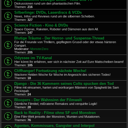
Diskussionen rund um den phantastischen Film.
Themen:
216
Silberlinge: DVDs, Laserdiscs & VCDs
News, Infos und Reviews rund um die silbernen Scheiben.
Themen:
327
Science Fiction - Kino & DVDs
Space Operas, Raketen, Roboter und Dämonen aus dem All.
Themen:
147
Blutige Träume - Der Horror- und Suspense-Thread
Für die Freunde von Thrillern, gepflegtem Grusel oder der etwas härteren
Gangart.
Moderator:
MonsterZero
Themen:
205
Odyssee im TV-Kanal
Hier könnt Ihr erfahren, wer sich in nächster Zeit auf Eure Mattscheiben beamt!
Themen:
105
Cliffhanger! Fortsetzung nächste Woche!
Wackere Helden Woche für Woche im Angesicht des sicheren Todes!
Themen:
18
Django - Die 36 Kammern seines Colts spucken den Tod
Filme mit einsamen, harten und wortkargen Männern von Spaghetti bis Sam
Peckinpah
Themen:
24
Bloopers - Der Wahnsinn der Filmwelt
Dämliche Filmtitel, mißratene Remakes und verquirlte Logik!
Themen:
28
Back to Reality - Filme ohne SF und Monstren
Eine Film-Welt jenseits der Monstren, Mumien und Mutationen.
Themen:
76
Agenten, Kommissare, Gangster und Interpol