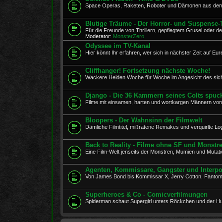
Space Operas, Raketen, Roboter und Dämonen aus dem 
Blutige Träume - Der Horror- und Suspense-
Für die Freunde von Thrillern, gepflegtem Grusel oder d
Moderator:
MonsterZero
Odyssee im TV-Kanal
Hier könnt Ihr erfahren, wer sich in nächster Zeit auf E
Cliffhanger! Fortsetzung nächste Woche!
Wackere Helden Woche für Woche im Angesicht des sic
Django - Die 36 Kammern seines Colts spuc
Filme mit einsamen, harten und wortkargen Männern von
Bloopers - Der Wahnsinn der Filmwelt
Dämliche Filmtitel, mißratene Remakes und verquirlte Log
Back to Reality - Filme ohne SF und Monstr
Eine Film-Welt jenseits der Monstren, Mumien und Mutati
Agenten, Kommissare, Gangster und Interpo
Von James Bond bis Kommissar X, Jerry Cotton, Fanto
Superheroes & Co - Comicverfilmungen
Spiderman schaut Supergirl unters Röckchen und der Hul