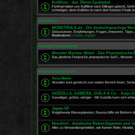
KultKino - das 35mm-Spektakel
Fünfmal haben uns Kultfilme nach Dillingen gelockt, fünfm
schwelgen, denn KultKino ist nach dem furiosen Finale 
MONSTRULA
MONSTRULA.de - Die deutschsprachige Mon
Diskussionen, Empfehlungen, Fragen, Antworten, Tipps
Moderatoren:
molotto
,
Ingojira
MONSTER MACHEN MOBIL
Monster Machen Mobil - Das Phantastische-
Das jährliche Festival für phantastische SciFi-, Monste
PHANTASTISCHES ASIEN
Asia-News
Aktuelles bunt gemischt zum weiten Bereich Asien. Sortie
GODZILLA, GAMERA, GUILA & Co. - Kaiju E
Gewaltiger, größer, witziger - Mit Godzilla kann sich ein
Japan-SF
Rotglühende Riesenplaneten, Raumschiffe mit Bohrern d
Henshin! - Asiatische Robot-Giganten und 
Alles zu Verwandlungshelden, wie Kamen Rider, Kikaida