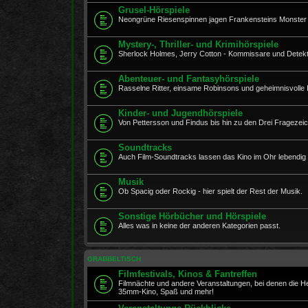
Grusel-Hörspiele
Neongrüne Riesenspinnen jagen Frankensteins Monster 
Mystery-, Thriller- und Krimihörspiele
Sherlock Holmes, Jerry Cotton - Kommissare und Detekt
Abenteuer- und Fantasyhörspiele
Rasselne Ritter, einsame Robinsons und geheimnisvolle In
Kinder- und Jugendhörspiele
Von Pettersson und Findus bis hin zu den Drei Fragezeich
Soundtracks
Auch Film-Soundtracks lassen das Kino im Ohr lebendig
Musik
Ob Spacig oder Rockig - hier spielt der Rest der Musik.
Sonstige Hörbücher und Hörspiele
Alles was in keine der anderen Kategorien passt.
GRABBELTISCH
Filmfestivals, Kinos & Fantreffen
Filmnächte und andere Veranstaltungen, bei denen die 
35mm-Kino, Spaß und mehr!