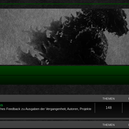
THEMEN
ks
148
es Feedback zu Ausgaben der Vergangenheit, Autoren, Projekte
THEMEN