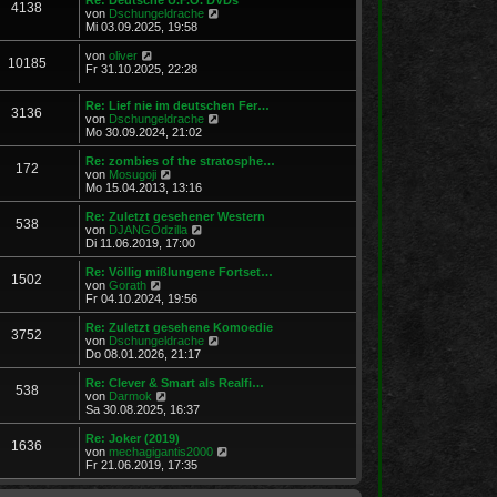
r
4138
B
s
N
von
Dschungeldrache
a
e
t
e
Mi 03.09.2025, 19:58
g
i
e
u
t
r
e
N
von
oliver
r
10185
B
s
e
Fr 31.10.2025, 22:28
a
e
t
u
g
i
e
e
t
Re: Lief nie im deutschen Fer…
r
s
3136
r
N
von
Dschungeldrache
B
t
a
e
Mo 30.09.2024, 21:02
e
e
g
u
i
r
e
t
Re: zombies of the stratosphe…
B
172
s
r
N
von
Mosugoji
e
t
a
e
Mo 15.04.2013, 13:16
i
e
g
u
t
r
e
r
Re: Zuletzt gesehener Western
538
B
s
a
N
von
DJANGOdzilla
e
t
g
e
Di 11.06.2019, 17:00
i
e
u
t
r
e
Re: Völlig mißlungene Fortset…
r
1502
B
s
N
von
Gorath
a
e
t
e
Fr 04.10.2024, 19:56
g
i
e
u
t
r
e
Re: Zuletzt gesehene Komoedie
r
3752
B
s
N
von
Dschungeldrache
a
e
t
e
Do 08.01.2026, 21:17
g
i
e
u
t
r
e
Re: Clever & Smart als Realfi…
r
538
B
s
N
von
Darmok
a
e
t
e
Sa 30.08.2025, 16:37
g
i
e
u
t
r
e
Re: Joker (2019)
r
1636
B
s
N
von
mechagigantis2000
a
e
t
e
Fr 21.06.2019, 17:35
g
i
e
u
t
r
e