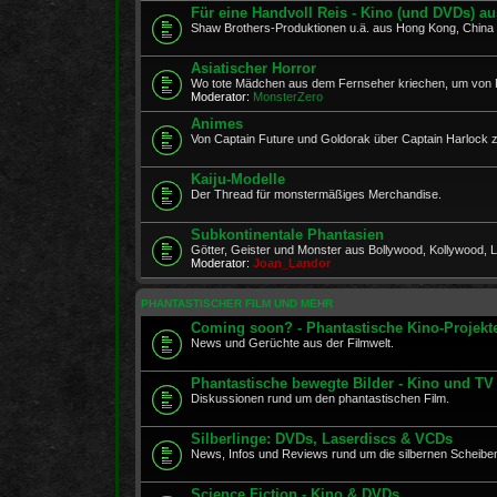
Für eine Handvoll Reis - Kino (und DVDs) a
Shaw Brothers-Produktionen u.ä. aus Hong Kong, Chin
Asiatischer Horror
Wo tote Mädchen aus dem Fernseher kriechen, um von 
Moderator:
MonsterZero
Animes
Von Captain Future und Goldorak über Captain Harlock
Kaiju-Modelle
Der Thread für monstermäßiges Merchandise.
Subkontinentale Phantasien
Götter, Geister und Monster aus Bollywood, Kollywood, Lo
Moderator:
Joan_Landor
PHANTASTISCHER FILM UND MEHR
Coming soon? - Phantastische Kino-Projekt
News und Gerüchte aus der Filmwelt.
Phantastische bewegte Bilder - Kino und TV
Diskussionen rund um den phantastischen Film.
Silberlinge: DVDs, Laserdiscs & VCDs
News, Infos und Reviews rund um die silbernen Scheibe
Science Fiction - Kino & DVDs