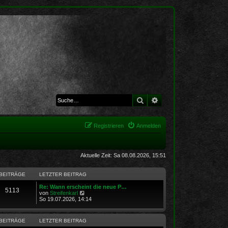
Suche
Erweiterte Suche
Registrieren
Anmelden
Aktuelle Zeit: Sa 08.08.2026, 15:51
BEITRÄGE
LETZTER BEITRAG
Re: Wann erscheint die neue P…
5113
N
von
Streifenkarl
e
So 19.07.2026, 14:14
u
e
s
BEITRÄGE
LETZTER BEITRAG
t