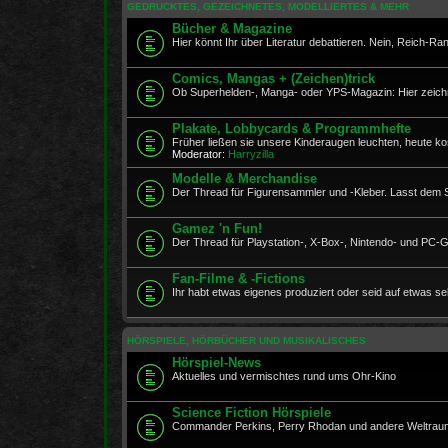
GEDRUCKTES, GEZEICHNETES, MODELLIERTES & MEHR
Bücher & Magazine
Hier könnt Ihr über Literatur debattieren. Nein, Reich-Ranick
Comics, Mangas + (Zeichen)trick
Ob Superhelden-, Manga- oder YPS-Magazin: Hier zeichne
Plakate, Lobbycards & Programmhefte
Früher ließen sie unsere Kinderaugen leuchten, heute ko
Moderator:
Harryzilla
Modelle & Merchandise
Der Thread für Figurensammler und -Kleber. Lasst dem Spi
Gamez 'n Fun!
Der Thread für Playstation-, X-Box-, Nintendo- und PC-
Fan-Filme & -Fictions
Ihr habt etwas eigenes produziert oder seid auf etwas se
HÖRSPIELE, HÖRBÜCHER UND MUSIKALISCHES
Hörspiel-News
Aktuelles und vermischtes rund ums Ohr-Kino
Science Fiction Hörspiele
Commander Perkins, Perry Rhodan und andere Weltraumr