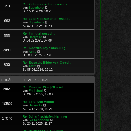
t
r
e
Re: Zuletzt gesehener asiatis…
r
1216
B
s
N
von
Superhero
a
e
t
e
So 15.11.2020, 20:23
g
i
e
u
t
r
e
Re: Zuletzt gesehener "Asiati…
r
693
B
s
N
von
Superhero
a
e
t
e
Sa 02.11.2024, 11:54
g
i
e
u
t
r
e
Re: Filmtitel gesucht
r
999
B
s
N
von
Harryzilla
a
e
t
e
Di 14.02.2023, 07:08
g
i
e
u
t
r
e
Re: Godzilla-Toy Sammlung
r
2091
B
s
N
von
Astro
a
e
t
e
Di 18.11.2025, 21:31
g
i
e
u
t
r
e
Re: Erstmals Bilder von Gogol…
r
632
B
s
N
von
Astro
a
e
t
e
So 05.06.2016, 22:12
g
i
e
u
t
r
e
r
B
s
BEITRÄGE
LETZTER BEITRAG
a
e
t
g
i
e
Re: Primitive War | Official …
2865
t
r
N
von
Ekelalfred
r
B
e
Sa 26.07.2025, 17:08
a
e
u
g
i
e
Re: Lost And Found
10509
t
s
N
von
Harryzilla
r
t
e
Sa 13.12.2025, 19:21
a
e
u
g
r
e
Re: Scharf, schärfer, Hammer!
17070
B
s
N
von
Ivo Scheloske
e
t
e
So 23.11.2025, 11:17
i
e
u
t
r
e
Re: Deutsche U.F.O. DVDs