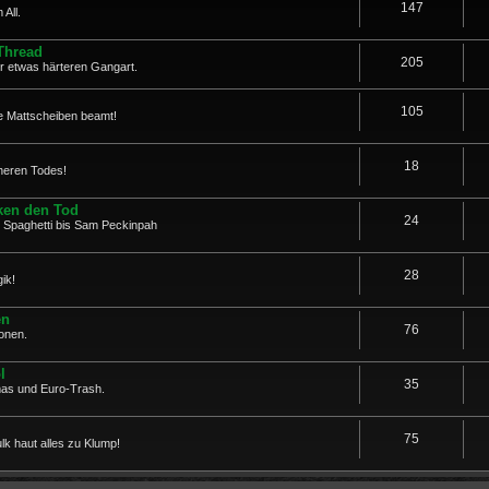
147
All.
Thread
205
er etwas härteren Gangart.
105
ure Mattscheiben beamt!
18
heren Todes!
ken den Tod
24
 Spaghetti bis Sam Peckinpah
28
ik!
en
76
onen.
l
35
mas und Euro-Trash.
75
k haut alles zu Klump!