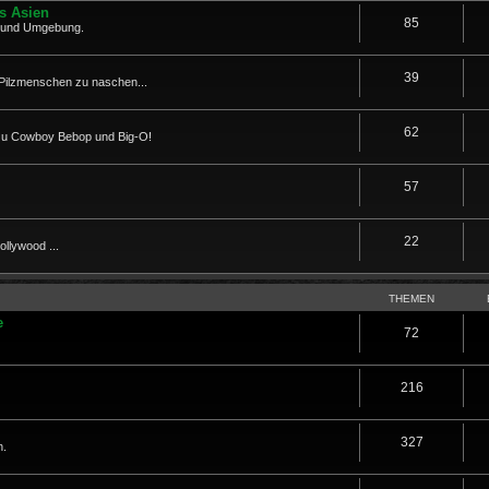
us Asien
85
a und Umgebung.
39
Pilzmenschen zu naschen...
62
 zu Cowboy Bebop und Big-O!
57
22
llywood ...
THEMEN
e
72
216
327
n.