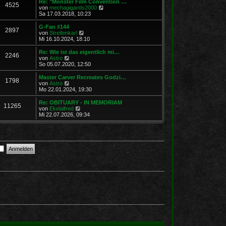
Re: "Monster Film Convention …
4525
s
t
N
von
mechagigantis2000
t
r
e
Sa 17.03.2018, 10:23
e
a
u
r
g
e
G-Fan #144
2897
B
s
N
von
Streifenkarl
e
t
e
Mi 16.10.2024, 18:10
i
e
u
t
r
e
Re: Wie ist das eigentlich mi…
r
2246
B
s
N
von
Astro
a
e
t
e
So 05.07.2020, 12:50
g
i
e
u
t
r
e
Master Carver Recreates Godzi…
r
1798
B
s
N
von
Astro
a
e
t
e
Mo 22.01.2024, 19:30
g
i
e
u
t
r
e
Re: OBITUARY - IN MEMORIAM
r
11265
B
s
N
von
Ekelalfred
a
e
t
e
Mi 22.07.2026, 09:34
g
i
e
u
t
r
e
r
B
s
a
e
t
g
i
e
t
r
r
B
a
e
g
i
t
r
a
g