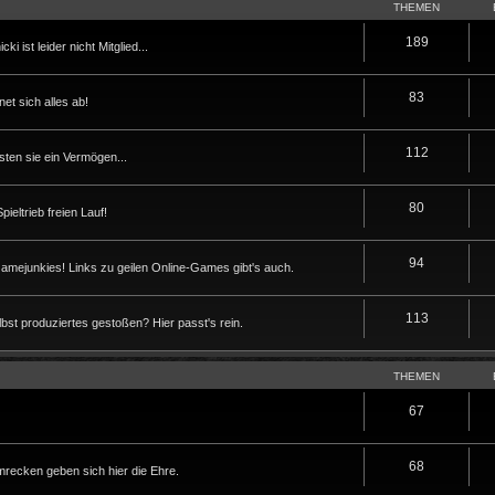
THEMEN
189
i ist leider nicht Mitglied...
83
t sich alles ab!
112
sten sie ein Vermögen...
80
eltrieb freien Lauf!
94
Gamejunkies! Links zu geilen Online-Games gibt's auch.
113
lbst produziertes gestoßen? Hier passt's rein.
THEMEN
67
68
ecken geben sich hier die Ehre.