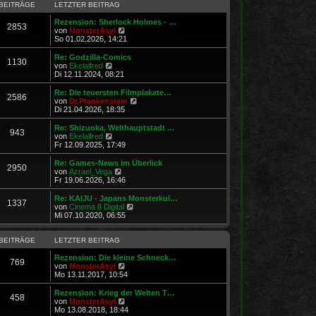
r
B
s
BEITRÄGE
LETZTER BEITRAG
a
e
t
g
i
e
Rezension: Sherlock Holmes - …
2853
t
N
r
von
MonsterAsyl
r
e
B
So 01.02.2026, 14:21
a
u
e
g
e
i
Re: Godzilla-Comics
1130
s
t
N
von
Ekelalfred
t
r
e
Di 12.11.2024, 08:21
e
a
u
r
g
e
Re: Die teuersten Filmplakate…
2586
B
s
N
von
Dr.Prankenstein
e
t
e
Di 21.04.2026, 18:35
i
e
u
t
r
e
Re: Shizuoka, Welthauptstadt …
r
943
B
s
N
von
Ekelalfred
a
e
t
e
Fr 12.09.2025, 17:49
g
i
e
u
t
r
e
Re: Games-News im Überlick
r
2950
B
s
N
von
Azrael_Vega
a
e
t
e
Fr 19.06.2026, 16:46
g
i
e
u
t
r
e
Re: KAIJU - Japans Monsterkul…
r
1337
B
s
N
von
Cinema 8 Digital
a
e
t
e
Mi 07.10.2020, 06:55
g
i
e
u
t
r
e
r
B
s
BEITRÄGE
LETZTER BEITRAG
a
e
t
g
i
e
Rezension: Die kleine Schneck…
769
t
N
r
von
MonsterAsyl
r
e
B
Mo 13.11.2017, 10:54
a
u
e
g
e
i
Rezension: Krieg der Welten T…
458
s
t
N
von
MonsterAsyl
t
r
e
Mo 13.08.2018, 18:44
e
a