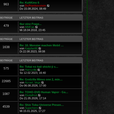
e
Re: KultKino 6
r
963
N
von
Dr.Prankenstein
B
e
Do 15.08.2024, 08:49
e
u
i
e
t
s
BEITRÄGE
LETZTER BEITRAG
r
t
a
e
Nur eine Frage...
g
479
N
r
von
MMFan
e
B
Mi 18.04.2018, 23:45
u
e
e
i
s
t
BEITRÄGE
LETZTER BEITRAG
t
r
e
a
Re: 10. Monster machen Mobil …
1638
r
N
g
von
Kaijufan90
B
e
Di 22.08.2023, 08:08
e
u
i
e
t
s
BEITRÄGE
LETZTER BEITRAG
r
t
a
e
Re: Tokai no kaii shichi-ji s…
575
g
N
r
von
Harryzilla
e
B
So 12.02.2023, 16:40
u
e
e
i
Re: Godzilla Minus one 2, min…
22685
s
t
N
von
Azrael_Vega
t
r
e
Do 06.08.2026, 17:00
e
a
u
r
g
e
Re: TOHO-DVD Human Vapor - Ga…
1087
B
s
N
von
Ekelalfred
e
t
e
Do 21.05.2026, 17:14
i
e
u
t
r
e
Re: Shin Toku-Universe Presen…
r
4539
B
s
N
von
Superhero
a
e
t
e
Mi 15.01.2025, 17:27
g
i
e
u