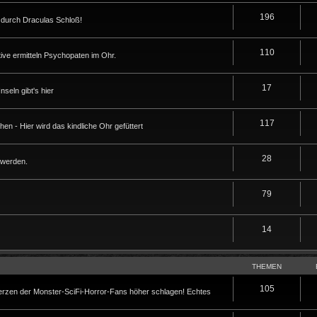
196
durch Draculas Schloß!
110
ive ermitteln Psychopaten im Ohr.
17
seln gibt's hier
117
en - Hier wird das kindliche Ohr gefüttert
28
 werden.
79
14
THEMEN
105
Herzen der Monster-SciFi-Horror-Fans höher schlagen! Echtes