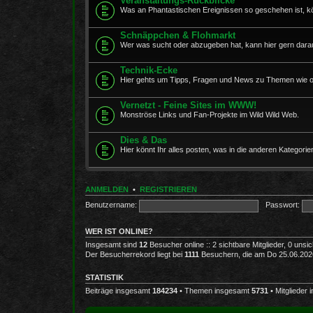
Veranstaltungs-Rückblicke
Was an Phantastischen Ereignissen so geschehen ist, kö
Schnäppchen & Flohmarkt
Wer was sucht oder abzugeben hat, kann hier gern darau
Technik-Ecke
Hier gehts um Tipps, Fragen und News zu Themen wie opt
Vernetzt - Feine Sites im WWW!
Monströse Links und Fan-Projekte im Wild Wild Web.
Dies & Das
Hier könnt Ihr alles posten, was in die anderen Kategorien
ANMELDEN
•
REGISTRIEREN
Benutzername:
Passwort:
WER IST ONLINE?
Insgesamt sind
12
Besucher online :: 2 sichtbare Mitglieder, 0 uns
Der Besucherrekord liegt bei
1111
Besuchern, die am Do 25.06.2026,
STATISTIK
Beiträge insgesamt
184234
• Themen insgesamt
5731
• Mitglieder