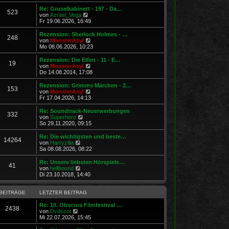
u
r
g
e
Re: Gruselkabinett - 197 - Da…
523
B
s
N
von
Azrael_Vega
e
t
e
Fr 19.06.2026, 16:49
i
e
u
t
r
e
Rezension: Sherlock Holmes - …
r
248
B
s
N
von
MonsterAsyl
a
e
t
e
Mo 08.06.2026, 10:23
g
i
e
u
t
r
e
Rezension: Die Elfen - 11 - E…
r
19
B
s
N
von
MonsterAsyl
a
e
t
e
Do 14.08.2014, 17:08
g
i
e
u
t
r
e
Rezension: Grimms Märchen - 2…
r
153
B
s
N
von
MonsterAsyl
a
e
t
e
Fr 17.04.2026, 14:13
g
i
e
u
t
r
e
Re: Soundtrack-Neuerwerbungen
r
332
B
s
N
von
Superhero
a
e
t
e
So 29.11.2020, 09:15
g
i
e
u
t
r
e
Re: Die wichtigsten und beste…
r
14264
B
s
N
von
Harryzilla
a
e
t
e
Sa 08.08.2026, 08:22
g
i
e
u
t
r
e
Re: Unsere liebsten Hörspiele…
r
41
B
s
N
von
hellbound
a
e
t
e
Di 23.10.2018, 14:40
g
i
e
u
t
r
e
r
B
s
BEITRÄGE
LETZTER BEITRAG
a
e
t
g
i
e
Re: 10. Obscura Filmfestival …
2438
t
N
r
von
Dvdscot
r
e
B
Mi 22.07.2026, 15:45
a
u
e
g
e
i