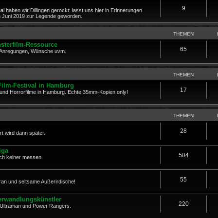
9
al haben wir Dillingen gerockt: lasst uns hier in Erinnerungen
im Juni 2019 zur Legende geworden.
THEMEN
sterfilm-Ressource
65
, Anregungen, Wünsche uvm.
THEMEN
Film-Festival in Hamburg
17
r- und Horrorfilme in Hamburg. Echte 35mm-Kopien only!
THEMEN
28
rt wird dann später.
iga
504
fach keiner messen.
55
ran und seltsame Außerirdische!
Verwandlungskünstler
220
, Ultraman und Power Rangers.