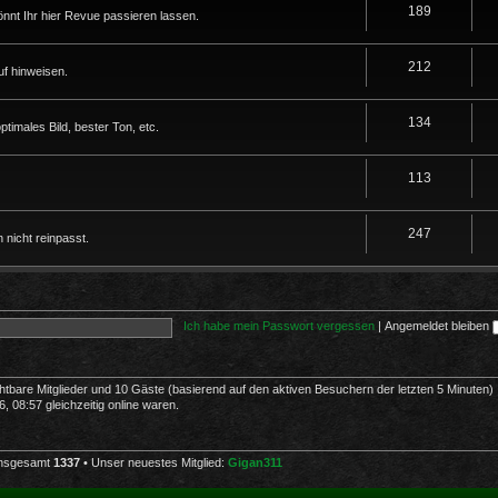
189
nnt Ihr hier Revue passieren lassen.
212
f hinweisen.
134
imales Bild, bester Ton, etc.
113
247
 nicht reinpasst.
Ich habe mein Passwort vergessen
|
Angemeldet bleiben
ichtbare Mitglieder und 10 Gäste (basierend auf den aktiven Besuchern der letzten 5 Minuten)
 08:57 gleichzeitig online waren.
 insgesamt
1337
• Unser neuestes Mitglied:
Gigan311