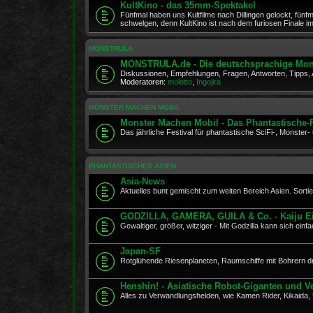
KultKino - das 35mm-Spektakel
Fünfmal haben uns Kultfilme nach Dillingen gelockt, fünfm
schwelgen, denn KultKino ist nach dem furiosen Finale 
MONSTRULA
MONSTRULA.de - Die deutschsprachige Mon
Diskussionen, Empfehlungen, Fragen, Antworten, Tipps
Moderatoren:
molotto
,
Ingojira
MONSTER MACHEN MOBIL
Monster Machen Mobil - Das Phantastische-
Das jährliche Festival für phantastische SciFi-, Monste
PHANTASTISCHES ASIEN
Asia-News
Aktuelles bunt gemischt zum weiten Bereich Asien. Sortie
GODZILLA, GAMERA, GUILA & Co. - Kaiju E
Gewaltiger, größer, witziger - Mit Godzilla kann sich ein
Japan-SF
Rotglühende Riesenplaneten, Raumschiffe mit Bohrern d
Henshin! - Asiatische Robot-Giganten und 
Alles zu Verwandlungshelden, wie Kamen Rider, Kikaida