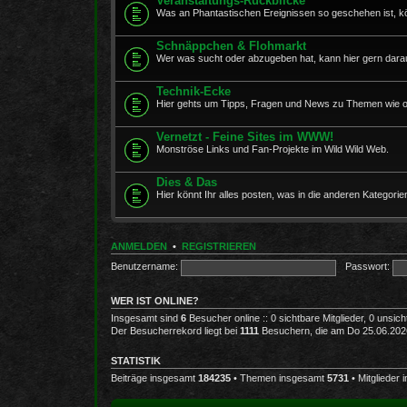
Veranstaltungs-Rückblicke
Was an Phantastischen Ereignissen so geschehen ist, kö
Schnäppchen & Flohmarkt
Wer was sucht oder abzugeben hat, kann hier gern darau
Technik-Ecke
Hier gehts um Tipps, Fragen und News zu Themen wie opt
Vernetzt - Feine Sites im WWW!
Monströse Links und Fan-Projekte im Wild Wild Web.
Dies & Das
Hier könnt Ihr alles posten, was in die anderen Kategorien
ANMELDEN
•
REGISTRIEREN
Benutzername:
Passwort:
WER IST ONLINE?
Insgesamt sind
6
Besucher online :: 0 sichtbare Mitglieder, 0 unsic
Der Besucherrekord liegt bei
1111
Besuchern, die am Do 25.06.2026,
STATISTIK
Beiträge insgesamt
184235
• Themen insgesamt
5731
• Mitglieder