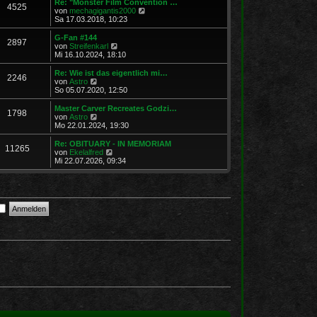
Re: "Monster Film Convention …
4525
s
t
N
von
mechagigantis2000
t
r
e
Sa 17.03.2018, 10:23
e
a
u
r
g
e
G-Fan #144
2897
B
s
N
von
Streifenkarl
e
t
e
Mi 16.10.2024, 18:10
i
e
u
t
r
e
Re: Wie ist das eigentlich mi…
r
2246
B
s
N
von
Astro
a
e
t
e
So 05.07.2020, 12:50
g
i
e
u
t
r
e
Master Carver Recreates Godzi…
r
1798
B
s
N
von
Astro
a
e
t
e
Mo 22.01.2024, 19:30
g
i
e
u
t
r
e
Re: OBITUARY - IN MEMORIAM
r
11265
B
s
N
von
Ekelalfred
a
e
t
e
Mi 22.07.2026, 09:34
g
i
e
u
t
r
e
r
B
s
a
e
t
g
i
e
t
r
r
B
a
e
g
i
t
r
a
g