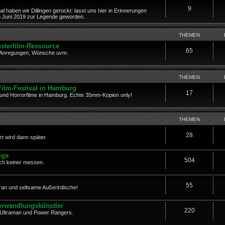
9
al haben wir Dillingen gerockt: lasst uns hier in Erinnerungen
im Juni 2019 zur Legende geworden.
THEMEN
sterfilm-Ressource
65
, Anregungen, Wünsche uvm.
THEMEN
Film-Festival in Hamburg
17
r- und Horrorfilme in Hamburg. Echte 35mm-Kopien only!
THEMEN
28
rt wird dann später.
iga
504
fach keiner messen.
55
ran und seltsame Außerirdische!
Verwandlungskünstler
220
, Ultraman und Power Rangers.