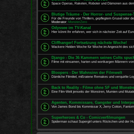
Space Operas, Raketen, Roboter und Dämonen aus dem 
Blutige Träume - Der Horror- und Suspense-
Für die Freunde von Thrillern, gepflegtem Grusel oder d
Moderator:
MonsterZero
Odyssee im TV-Kanal
Hier könnt Ihr erfahren, wer sich in nächster Zeit auf E
Cliffhanger! Fortsetzung nächste Woche!
Wackere Helden Woche für Woche im Angesicht des sic
Django - Die 36 Kammern seines Colts spuc
Filme mit einsamen, harten und wortkargen Männern von
Bloopers - Der Wahnsinn der Filmwelt
Dämliche Filmtitel, mißratene Remakes und verquirlte Log
Back to Reality - Filme ohne SF und Monstr
Eine Film-Welt jenseits der Monstren, Mumien und Mutati
Agenten, Kommissare, Gangster und Interpo
Von James Bond bis Kommissar X, Jerry Cotton, Fanto
Superheroes & Co - Comicverfilmungen
Spiderman schaut Supergirl unters Röckchen und der Hul