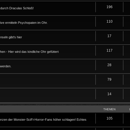
196
durch Draculas Schloß!
110
ive ermitteln Psychopaten im Ohr.
17
seln gibt's hier
117
en - Hier wird das kindliche Ohr gefüttert
28
 werden.
79
14
THEMEN
105
Herzen der Monster-SciFi-Horror-Fans höher schlagen! Echtes