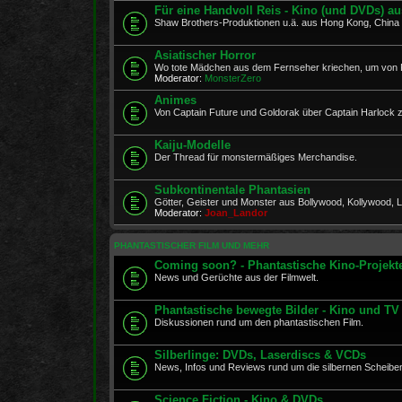
Für eine Handvoll Reis - Kino (und DVDs) a
Shaw Brothers-Produktionen u.ä. aus Hong Kong, Chin
Asiatischer Horror
Wo tote Mädchen aus dem Fernseher kriechen, um von 
Moderator:
MonsterZero
Animes
Von Captain Future und Goldorak über Captain Harlock
Kaiju-Modelle
Der Thread für monstermäßiges Merchandise.
Subkontinentale Phantasien
Götter, Geister und Monster aus Bollywood, Kollywood, Lo
Moderator:
Joan_Landor
PHANTASTISCHER FILM UND MEHR
Coming soon? - Phantastische Kino-Projekt
News und Gerüchte aus der Filmwelt.
Phantastische bewegte Bilder - Kino und TV
Diskussionen rund um den phantastischen Film.
Silberlinge: DVDs, Laserdiscs & VCDs
News, Infos und Reviews rund um die silbernen Scheibe
Science Fiction - Kino & DVDs