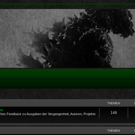
THEMEN
ks
148
es Feedback zu Ausgaben der Vergangenheit, Autoren, Projekte
THEMEN