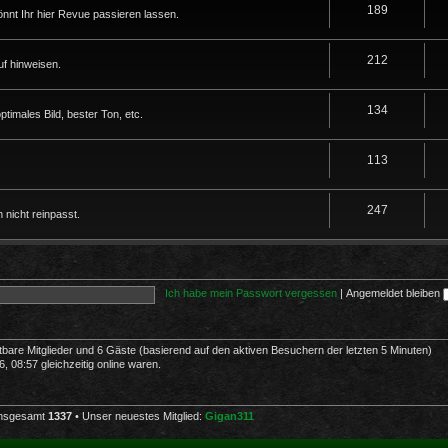
189
nnt Ihr hier Revue passieren lassen.
212
f hinweisen.
134
imales Bild, bester Ton, etc.
113
247
 nicht reinpasst.
Ich habe mein Passwort vergessen
|
Angemeldet bleiben
htbare Mitglieder und 6 Gäste (basierend auf den aktiven Besuchern der letzten 5 Minuten)
 08:57 gleichzeitig online waren.
 insgesamt
1337
• Unser neuestes Mitglied:
Gigan311