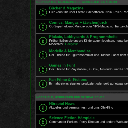
GEDRUCKTES, GEZEICHNETES, MODELLIERTES & MEHR
Bücher & Magazine
Hier könnt Ihr über Literatur debattieren. Nein, Reich-Ranick
Comics, Mangas + (Zeichen)trick
Ob Superhelden-, Manga- oder YPS-Magazin: Hier zeichne
Plakate, Lobbycards & Programmhefte
Früher ließen sie unsere Kinderaugen leuchten, heute ko
Moderator:
Harryzilla
Modelle & Merchandise
Der Thread für Figurensammler und -Kleber. Lasst dem Spi
Gamez 'n Fun!
Der Thread für Playstation-, X-Box-, Nintendo- und PC-
Fan-Filme & -Fictions
Ihr habt etwas eigenes produziert oder seid auf etwas se
HÖRSPIELE, HÖRBÜCHER UND MUSIKALISCHES
Hörspiel-News
Aktuelles und vermischtes rund ums Ohr-Kino
Science Fiction Hörspiele
Commander Perkins, Perry Rhodan und andere Weltraumr