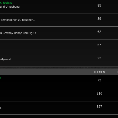
us Asien
85
a und Umgebung.
39
Pilzmenschen zu naschen...
62
 zu Cowboy Bebop und Big-O!
57
22
llywood ...
THEMEN
e
72
216
327
n.