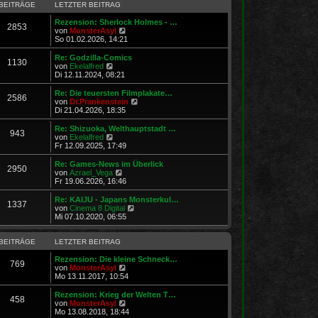
r
B
s
BEITRÄGE
LETZTER BEITRAG
a
e
t
g
i
e
Rezension: Sherlock Holmes - …
2853
t
N
r
von
MonsterAsyl
r
e
B
So 01.02.2026, 14:21
a
u
e
g
e
i
Re: Godzilla-Comics
1130
s
t
N
von
Ekelalfred
t
r
e
Di 12.11.2024, 08:21
e
a
u
r
g
e
Re: Die teuersten Filmplakate…
2586
B
s
N
von
Dr.Prankenstein
e
t
e
Di 21.04.2026, 18:35
i
e
u
t
r
e
Re: Shizuoka, Welthauptstadt …
r
943
B
s
N
von
Ekelalfred
a
e
t
e
Fr 12.09.2025, 17:49
g
i
e
u
t
r
e
Re: Games-News im Überlick
r
2950
B
s
N
von
Azrael_Vega
a
e
t
e
Fr 19.06.2026, 16:46
g
i
e
u
t
r
e
Re: KAIJU - Japans Monsterkul…
r
1337
B
s
N
von
Cinema 8 Digital
a
e
t
e
Mi 07.10.2020, 06:55
g
i
e
u
t
r
e
r
B
s
BEITRÄGE
LETZTER BEITRAG
a
e
t
g
i
e
Rezension: Die kleine Schneck…
769
t
N
r
von
MonsterAsyl
r
e
B
Mo 13.11.2017, 10:54
a
u
e
g
e
i
Rezension: Krieg der Welten T…
458
s
t
N
von
MonsterAsyl
t
r
e
Mo 13.08.2018, 18:44
e
a