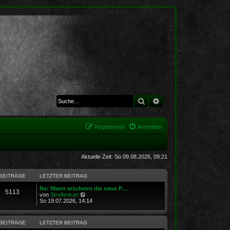
Suche
Erweiterte Suche
Registrieren
Anmelden
Aktuelle Zeit: So 09.08.2026, 09:21
BEITRÄGE
LETZTER BEITRAG
Re: Wann erscheint die neue P…
5113
N
von
Streifenkarl
e
So 19.07.2026, 14:14
u
e
s
BEITRÄGE
LETZTER BEITRAG
t