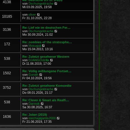
r
4138
B
s
N
von
Dschungeldrache
a
e
t
e
Mi 03.09.2025, 19:58
g
i
e
u
t
r
e
N
von
oliver
r
10185
B
s
e
Fr 31.10.2025, 22:28
a
e
t
u
g
i
e
e
t
Re: Lief nie im deutschen Fer…
r
s
3136
r
N
von
Dschungeldrache
B
t
a
e
Mo 30.09.2024, 21:02
e
e
g
u
i
r
e
t
Re: zombies of the stratosphe…
B
172
s
r
N
von
Mosugoji
e
t
a
e
Mo 15.04.2013, 13:16
i
e
g
u
t
r
e
r
Re: Zuletzt gesehener Western
538
B
s
a
N
von
DJANGOdzilla
e
t
g
e
Di 11.06.2019, 17:00
i
e
u
t
r
e
Re: Völlig mißlungene Fortset…
r
1502
B
s
N
von
Gorath
a
e
t
e
Fr 04.10.2024, 19:56
g
i
e
u
t
r
e
Re: Zuletzt gesehene Komoedie
r
3752
B
s
N
von
Dschungeldrache
a
e
t
e
Do 08.01.2026, 21:17
g
i
e
u
t
r
e
Re: Clever & Smart als Realfi…
r
538
B
s
N
von
Darmok
a
e
t
e
Sa 30.08.2025, 16:37
g
i
e
u
t
r
e
Re: Joker (2019)
r
1636
B
s
N
von
mechagigantis2000
a
e
t
e
Fr 21.06.2019, 17:35
g
i
e
u
t
r
e