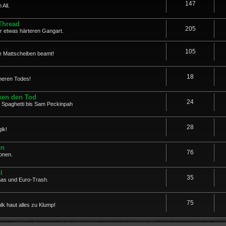
147
All.
Thread
205
er etwas härteren Gangart.
105
ure Mattscheiben beamt!
18
heren Todes!
ken den Tod
24
 Spaghetti bis Sam Peckinpah
28
ik!
en
76
onen.
l
35
mas und Euro-Trash.
75
k haut alles zu Klump!