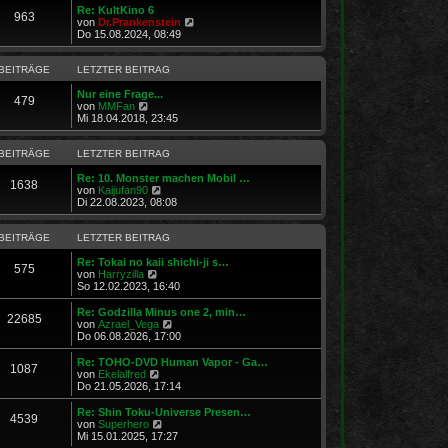
e
Re: KultKino 6
r
963
N
von
Dr.Prankenstein
B
e
Do 15.08.2024, 08:49
e
u
i
e
t
s
BEITRÄGE
LETZTER BEITRAG
r
t
a
e
Nur eine Frage...
g
479
N
r
von
MMFan
e
B
Mi 18.04.2018, 23:45
u
e
e
i
s
t
BEITRÄGE
LETZTER BEITRAG
t
r
e
a
Re: 10. Monster machen Mobil …
1638
r
N
g
von
Kaijufan90
B
e
Di 22.08.2023, 08:08
e
u
i
e
t
s
BEITRÄGE
LETZTER BEITRAG
r
t
a
e
Re: Tokai no kaii shichi-ji s…
575
g
N
r
von
Harryzilla
e
B
So 12.02.2023, 16:40
u
e
e
i
Re: Godzilla Minus one 2, min…
22685
s
t
N
von
Azrael_Vega
t
r
e
Do 06.08.2026, 17:00
e
a
u
r
g
e
Re: TOHO-DVD Human Vapor - Ga…
1087
B
s
N
von
Ekelalfred
e
t
e
Do 21.05.2026, 17:14
i
e
u
t
r
e
Re: Shin Toku-Universe Presen…
r
4539
B
s
N
von
Superhero
a
e
t
e
Mi 15.01.2025, 17:27
g
i
e
u