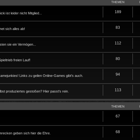
THEMEN
189
i ist leider nicht Mitglied...
83
t sich alles ab!
112
sten sie ein Vermögen...
80
eltrieb freien Lauf!
94
Gamejunkies! Links zu geilen Online-Games gibt's auch.
113
lbst produziertes gestoßen? Hier passt's rein.
THEMEN
67
68
ecken geben sich hier die Ehre.