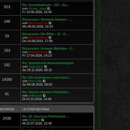
u
r
g
e
Re: Gruselkabinett - 197 - Da…
523
B
s
N
von
Azrael_Vega
e
t
e
Fr 19.06.2026, 16:49
i
e
u
t
r
e
Rezension: Sherlock Holmes - …
r
248
B
s
N
von
MonsterAsyl
a
e
t
e
Mo 08.06.2026, 10:23
g
i
e
u
t
r
e
Rezension: Die Elfen - 11 - E…
r
19
B
s
N
von
MonsterAsyl
a
e
t
e
Do 14.08.2014, 17:08
g
i
e
u
t
r
e
Rezension: Grimms Märchen - 2…
r
153
B
s
N
von
MonsterAsyl
a
e
t
e
Fr 17.04.2026, 14:13
g
i
e
u
t
r
e
Re: Soundtrack-Neuerwerbungen
r
332
B
s
N
von
Superhero
a
e
t
e
So 29.11.2020, 09:15
g
i
e
u
t
r
e
Re: Die wichtigsten und beste…
r
14265
B
s
N
von
Harryzilla
a
e
t
e
So 09.08.2026, 08:02
g
i
e
u
t
r
e
Re: Unsere liebsten Hörspiele…
r
41
B
s
N
von
hellbound
a
e
t
e
Di 23.10.2018, 14:40
g
i
e
u
t
r
e
r
B
s
BEITRÄGE
LETZTER BEITRAG
a
e
t
g
i
e
Re: 10. Obscura Filmfestival …
2438
t
N
r
von
Dvdscot
r
e
B
Mi 22.07.2026, 15:45
a
u
e
g
e
i