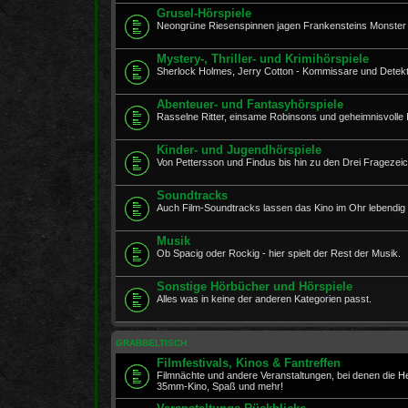
Grusel-Hörspiele
Neongrüne Riesenspinnen jagen Frankensteins Monster 
Mystery-, Thriller- und Krimihörspiele
Sherlock Holmes, Jerry Cotton - Kommissare und Detekt
Abenteuer- und Fantasyhörspiele
Rasselne Ritter, einsame Robinsons und geheimnisvolle In
Kinder- und Jugendhörspiele
Von Pettersson und Findus bis hin zu den Drei Fragezeich
Soundtracks
Auch Film-Soundtracks lassen das Kino im Ohr lebendig
Musik
Ob Spacig oder Rockig - hier spielt der Rest der Musik.
Sonstige Hörbücher und Hörspiele
Alles was in keine der anderen Kategorien passt.
GRABBELTISCH
Filmfestivals, Kinos & Fantreffen
Filmnächte und andere Veranstaltungen, bei denen die 
35mm-Kino, Spaß und mehr!