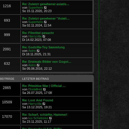
t
r
e
Re: Zuletzt gesehener asiatis…
r
1216
B
s
N
von
Superhero
a
e
t
e
So 15.11.2020, 20:23
g
i
e
u
t
r
e
Re: Zuletzt gesehener "Asiati…
r
693
B
s
N
von
Superhero
a
e
t
e
Sa 02.11.2024, 11:54
g
i
e
u
t
r
e
Re: Filmtitel gesucht
r
999
B
s
N
von
Harryzilla
a
e
t
e
Di 14.02.2023, 07:08
g
i
e
u
t
r
e
Re: Godzilla-Toy Sammlung
r
2091
B
s
N
von
Astro
a
e
t
e
Di 18.11.2025, 21:31
g
i
e
u
t
r
e
Re: Erstmals Bilder von Gogol…
r
632
B
s
N
von
Astro
a
e
t
e
So 05.06.2016, 22:12
g
i
e
u
t
r
e
r
B
s
BEITRÄGE
LETZTER BEITRAG
a
e
t
g
i
e
Re: Primitive War | Official …
2865
t
r
N
von
Ekelalfred
r
B
e
Sa 26.07.2025, 17:08
a
e
u
g
i
e
Re: Lost And Found
10509
t
s
N
von
Harryzilla
r
t
e
Sa 13.12.2025, 19:21
a
e
u
g
r
e
Re: Scharf, schärfer, Hammer!
17070
B
s
N
von
Ivo Scheloske
e
t
e
So 23.11.2025, 11:17
i
e
u
t
r
e
Re: Deutsche U.F.O. DVDs