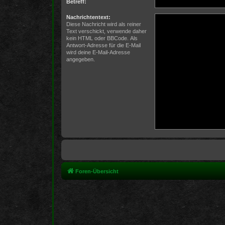
Betreff:
Nachrichtentext:
Diese Nachricht wird als reiner
Text verschickt, verwende daher
kein HTML oder BBCode. Als
Antwort-Adresse für die E-Mail
wird deine E-Mail-Adresse
angegeben.
Foren-Übersicht