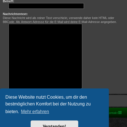
Betreff:
Nachrichtentext:
Diese Nachricht wird als reiner Text verschickt, verwende daher kein HTML oder
BBCode. Als Antwort-Adresse für die E-Mail wird deine E-Mail-Adresse angegeben.
Diese Website nutzt Cookies, um dir den
bestmöglichen Komfort bei der Nutzung zu
bieten.
Mehr erfahren
Foren-Übersicht
Kontakt
Powered by
phpBB
® Forum Software © phpBB Limited
Verstanden!
Deutsche Übersetzung durch
phpBB.de