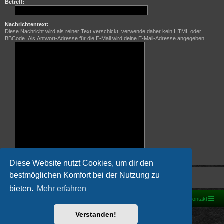
Betreff:
Nachrichtentext:
Diese Nachricht wird als reiner Text verschickt, verwende daher kein HTML oder
BBCode. Als Antwort-Adresse für die E-Mail wird deine E-Mail-Adresse angegeben.
Diese Website nutzt Cookies, um dir den
bestmöglichen Komfort bei der Nutzung zu
bieten.
Mehr erfahren
Foren-Übersicht
Kontakt
Powered by
phpBB
® Forum Software © phpBB Limited
Verstanden!
Deutsche Übersetzung durch
phpBB.de