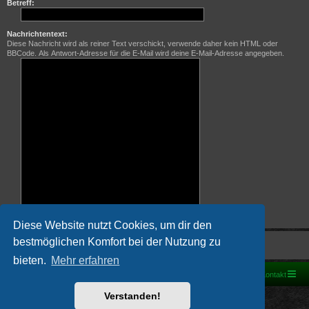
Betreff:
Nachrichtentext:
Diese Nachricht wird als reiner Text verschickt, verwende daher kein HTML oder
BBCode. Als Antwort-Adresse für die E-Mail wird deine E-Mail-Adresse angegeben.
Diese Website nutzt Cookies, um dir den
bestmöglichen Komfort bei der Nutzung zu
bieten.
Mehr erfahren
Foren-Übersicht
Kontakt
Powered by
phpBB
® Forum Software © phpBB Limited
Verstanden!
Deutsche Übersetzung durch
phpBB.de