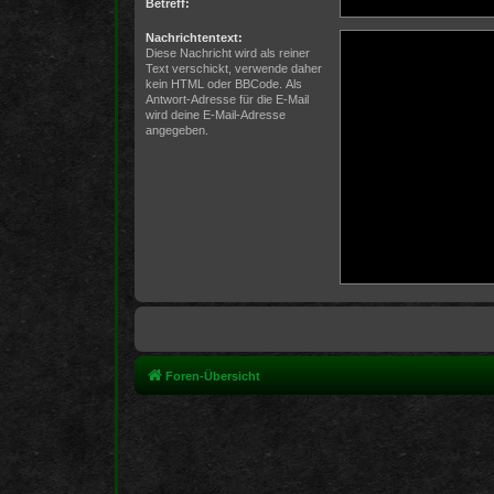
Betreff:
Nachrichtentext:
Diese Nachricht wird als reiner
Text verschickt, verwende daher
kein HTML oder BBCode. Als
Antwort-Adresse für die E-Mail
wird deine E-Mail-Adresse
angegeben.
Foren-Übersicht