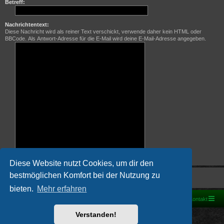
Betreff:
Nachrichtentext:
Diese Nachricht wird als reiner Text verschickt, verwende daher kein HTML oder
BBCode. Als Antwort-Adresse für die E-Mail wird deine E-Mail-Adresse angegeben.
Diese Website nutzt Cookies, um dir den
bestmöglichen Komfort bei der Nutzung zu
bieten.
Mehr erfahren
Foren-Übersicht
Kontakt
Powered by
phpBB
® Forum Software © phpBB Limited
Verstanden!
Deutsche Übersetzung durch
phpBB.de