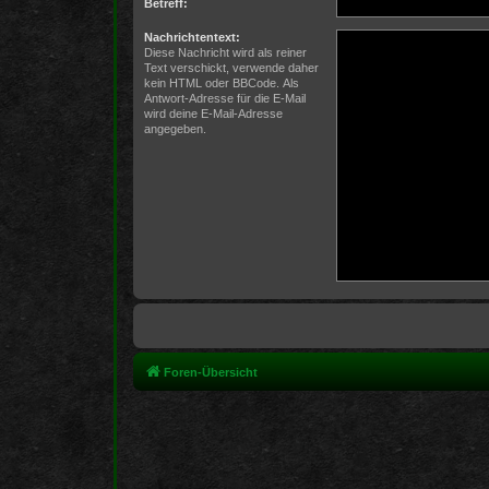
Betreff:
Nachrichtentext:
Diese Nachricht wird als reiner
Text verschickt, verwende daher
kein HTML oder BBCode. Als
Antwort-Adresse für die E-Mail
wird deine E-Mail-Adresse
angegeben.
Foren-Übersicht