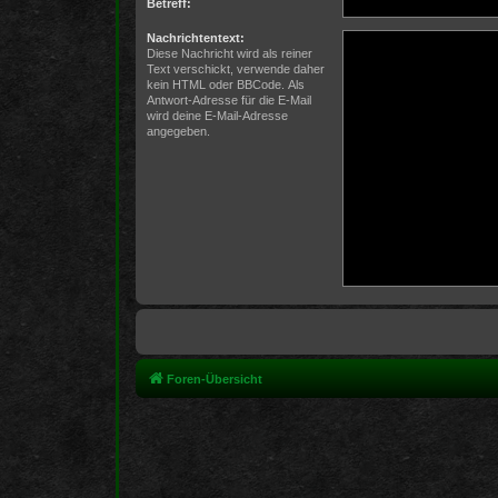
Betreff:
Nachrichtentext:
Diese Nachricht wird als reiner
Text verschickt, verwende daher
kein HTML oder BBCode. Als
Antwort-Adresse für die E-Mail
wird deine E-Mail-Adresse
angegeben.
Foren-Übersicht