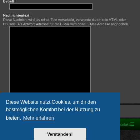
Betreff:
Nachrichtentext:
Diese Nachricht wird als reiner Text verschickt, verwende daher kein HTML oder
BBCode. Als Antwort-Adresse für die E-Mail wird deine E-Mail-Adresse angegeben.
Diese Website nutzt Cookies, um dir den
bestmöglichen Komfort bei der Nutzung zu
bieten.
Mehr erfahren
Foren-Übersicht
Kontakt
Powered by
phpBB
® Forum Software © phpBB Limited
Verstanden!
Deutsche Übersetzung durch
phpBB.de