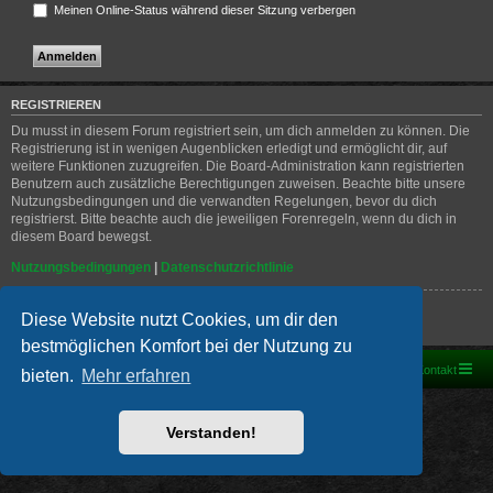
Meinen Online-Status während dieser Sitzung verbergen
REGISTRIEREN
Du musst in diesem Forum registriert sein, um dich anmelden zu können. Die
Registrierung ist in wenigen Augenblicken erledigt und ermöglicht dir, auf
weitere Funktionen zuzugreifen. Die Board-Administration kann registrierten
Benutzern auch zusätzliche Berechtigungen zuweisen. Beachte bitte unsere
Nutzungsbedingungen und die verwandten Regelungen, bevor du dich
registrierst. Bitte beachte auch die jeweiligen Forenregeln, wenn du dich in
diesem Board bewegst.
Nutzungsbedingungen
|
Datenschutzrichtlinie
Registrieren
Diese Website nutzt Cookies, um dir den
bestmöglichen Komfort bei der Nutzung zu
Foren-Übersicht
Kontakt
bieten.
Mehr erfahren
Powered by
phpBB
® Forum Software © phpBB Limited
Deutsche Übersetzung durch
phpBB.de
Verstanden!
PRIVACY_LINK
|
TERMS_LINK