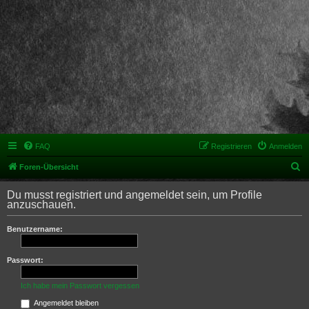
FAQ
Registrieren
Anmelden
S
Foren-Übersicht
u
Du musst registriert und angemeldet sein, um Profile
c
anzuschauen.
h
Benutzername:
e
Passwort:
Ich habe mein Passwort vergessen
Angemeldet bleiben