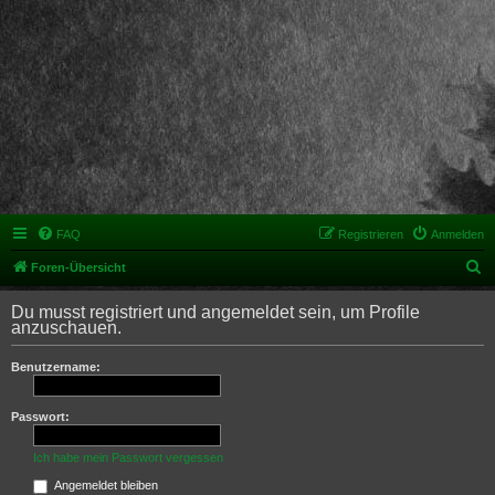
FAQ
Registrieren
Anmelden
S
Foren-Übersicht
u
Du musst registriert und angemeldet sein, um Profile
c
anzuschauen.
h
Benutzername:
e
Passwort:
Ich habe mein Passwort vergessen
Angemeldet bleiben