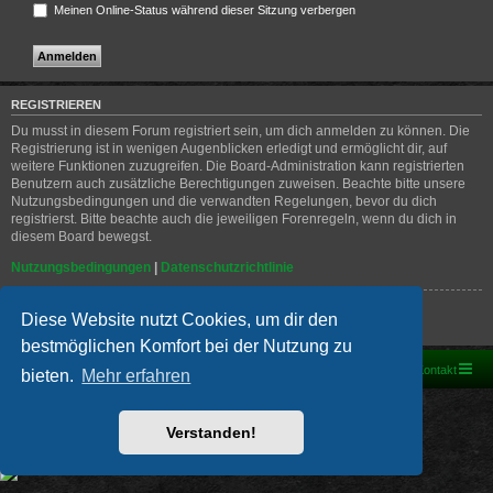
Meinen Online-Status während dieser Sitzung verbergen
REGISTRIEREN
Du musst in diesem Forum registriert sein, um dich anmelden zu können. Die
Registrierung ist in wenigen Augenblicken erledigt und ermöglicht dir, auf
weitere Funktionen zuzugreifen. Die Board-Administration kann registrierten
Benutzern auch zusätzliche Berechtigungen zuweisen. Beachte bitte unsere
Nutzungsbedingungen und die verwandten Regelungen, bevor du dich
registrierst. Bitte beachte auch die jeweiligen Forenregeln, wenn du dich in
diesem Board bewegst.
Nutzungsbedingungen
|
Datenschutzrichtlinie
Registrieren
Diese Website nutzt Cookies, um dir den
bestmöglichen Komfort bei der Nutzung zu
Foren-Übersicht
Kontakt
bieten.
Mehr erfahren
Powered by
phpBB
® Forum Software © phpBB Limited
Deutsche Übersetzung durch
phpBB.de
Verstanden!
PRIVACY_LINK
|
TERMS_LINK