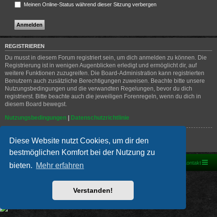
Meinen Online-Status während dieser Sitzung verbergen
REGISTRIEREN
Du musst in diesem Forum registriert sein, um dich anmelden zu können. Die
Registrierung ist in wenigen Augenblicken erledigt und ermöglicht dir, auf
weitere Funktionen zuzugreifen. Die Board-Administration kann registrierten
Benutzern auch zusätzliche Berechtigungen zuweisen. Beachte bitte unsere
Nutzungsbedingungen und die verwandten Regelungen, bevor du dich
registrierst. Bitte beachte auch die jeweiligen Forenregeln, wenn du dich in
diesem Board bewegst.
Nutzungsbedingungen
|
Datenschutzrichtlinie
Registrieren
Diese Website nutzt Cookies, um dir den
bestmöglichen Komfort bei der Nutzung zu
Foren-Übersicht
Kontakt
bieten.
Mehr erfahren
Powered by
phpBB
® Forum Software © phpBB Limited
Deutsche Übersetzung durch
phpBB.de
Verstanden!
PRIVACY_LINK
|
TERMS_LINK