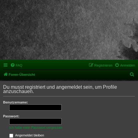
FAQ
Registrieren
Anmelden
S
Foren-Übersicht
u
Du musst registriert und angemeldet sein, um Profile
c
anzuschauen.
h
Benutzername:
e
Passwort:
Ich habe mein Passwort vergessen
Angemeldet bleiben