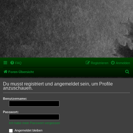
FAQ
Registrieren
Anmelden
S
Foren-Übersicht
u
Du musst registriert und angemeldet sein, um Profile
c
anzuschauen.
h
Benutzername:
e
Passwort:
Ich habe mein Passwort vergessen
Angemeldet bleiben