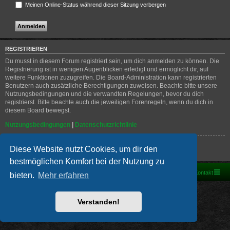
Meinen Online-Status während dieser Sitzung verbergen
REGISTRIEREN
Du musst in diesem Forum registriert sein, um dich anmelden zu können. Die
Registrierung ist in wenigen Augenblicken erledigt und ermöglicht dir, auf
weitere Funktionen zuzugreifen. Die Board-Administration kann registrierten
Benutzern auch zusätzliche Berechtigungen zuweisen. Beachte bitte unsere
Nutzungsbedingungen und die verwandten Regelungen, bevor du dich
registrierst. Bitte beachte auch die jeweiligen Forenregeln, wenn du dich in
diesem Board bewegst.
Nutzungsbedingungen
|
Datenschutzrichtlinie
Registrieren
Diese Website nutzt Cookies, um dir den
bestmöglichen Komfort bei der Nutzung zu
Foren-Übersicht
Kontakt
bieten.
Mehr erfahren
Powered by
phpBB
® Forum Software © phpBB Limited
Deutsche Übersetzung durch
phpBB.de
Verstanden!
PRIVACY_LINK
|
TERMS_LINK