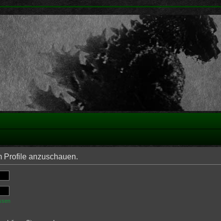
m Profile anzuschauen.
ssen