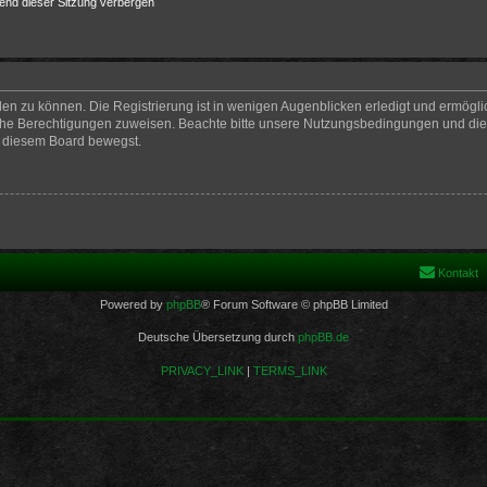
end dieser Sitzung verbergen
en zu können. Die Registrierung ist in wenigen Augenblicken erledigt und ermöglich
iche Berechtigungen zuweisen. Beachte bitte unsere Nutzungsbedingungen und die v
n diesem Board bewegst.
Kontakt
Powered by
phpBB
® Forum Software © phpBB Limited
Deutsche Übersetzung durch
phpBB.de
PRIVACY_LINK
|
TERMS_LINK