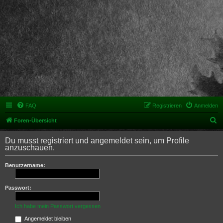
FAQ
Registrieren
Anmelden
S
Foren-Übersicht
u
Du musst registriert und angemeldet sein, um Profile
c
anzuschauen.
h
Benutzername:
e
Passwort:
Ich habe mein Passwort vergessen
Angemeldet bleiben