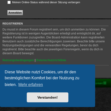
Meinen Online-Status während dieser Sitzung verbergen
REGISTRIEREN
Du musst in diesem Forum registriert sein, um dich anmelden zu können. Die
Registrierung ist in wenigen Augenblicken erledigt und ermöglicht dir, auf
weitere Funktionen zuzugreifen. Die Board-Administration kann registrierten
Benutzern auch zusätzliche Berechtigungen zuweisen. Beachte bitte unsere
Nutzungsbedingungen und die verwandten Regelungen, bevor du dich
registrierst. Bitte beachte auch die jeweiligen Forenregeln, wenn du dich in
diesem Board bewegst.
Nutzungsbedingungen
|
Datenschutzrichtlinie
Registrieren
Diese Website nutzt Cookies, um dir den
bestmöglichen Komfort bei der Nutzung zu
Foren-Übersicht
Kontakt
bieten.
Mehr erfahren
Powered by
phpBB
® Forum Software © phpBB Limited
Deutsche Übersetzung durch
phpBB.de
Verstanden!
PRIVACY_LINK
|
TERMS_LINK