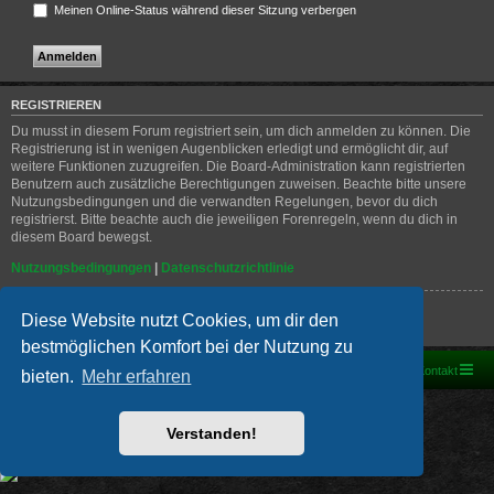
Meinen Online-Status während dieser Sitzung verbergen
REGISTRIEREN
Du musst in diesem Forum registriert sein, um dich anmelden zu können. Die
Registrierung ist in wenigen Augenblicken erledigt und ermöglicht dir, auf
weitere Funktionen zuzugreifen. Die Board-Administration kann registrierten
Benutzern auch zusätzliche Berechtigungen zuweisen. Beachte bitte unsere
Nutzungsbedingungen und die verwandten Regelungen, bevor du dich
registrierst. Bitte beachte auch die jeweiligen Forenregeln, wenn du dich in
diesem Board bewegst.
Nutzungsbedingungen
|
Datenschutzrichtlinie
Registrieren
Diese Website nutzt Cookies, um dir den
bestmöglichen Komfort bei der Nutzung zu
Foren-Übersicht
Kontakt
bieten.
Mehr erfahren
Powered by
phpBB
® Forum Software © phpBB Limited
Deutsche Übersetzung durch
phpBB.de
Verstanden!
PRIVACY_LINK
|
TERMS_LINK