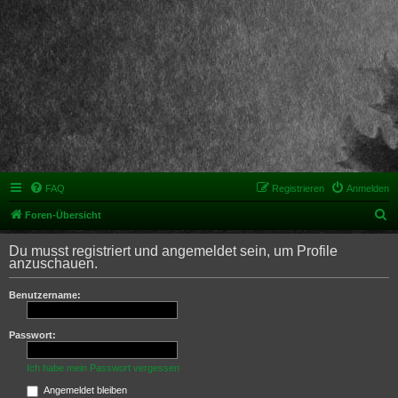
FAQ
Registrieren
Anmelden
S
Foren-Übersicht
u
Du musst registriert und angemeldet sein, um Profile
c
anzuschauen.
h
Benutzername:
e
Passwort:
Ich habe mein Passwort vergessen
Angemeldet bleiben