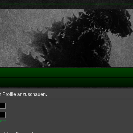
m Profile anzuschauen.
ssen