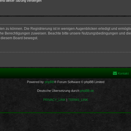
end dieser Sitzung verbergen
en zu können. Die Registrierung ist in wenigen Augenblicken erledigt und ermöglich
iche Berechtigungen zuweisen. Beachte bitte unsere Nutzungsbedingungen und die v
n diesem Board bewegst.
Kontakt
Powered by
phpBB
® Forum Software © phpBB Limited
Deutsche Übersetzung durch
phpBB.de
PRIVACY_LINK
|
TERMS_LINK