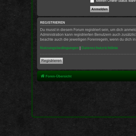
Meinen Online-Status währ
REGISTRIEREN
Du musst in diesem Forum registriert sein, um dich anmeld
Administration kann registrierten Benutzern auch zusätzl
beachte auch die jeweiligen Forenregeln, wenn du dich i
Nutzungsbedingungen
|
Datenschutzrichtlinie
Registrieren
Foren-Übersicht