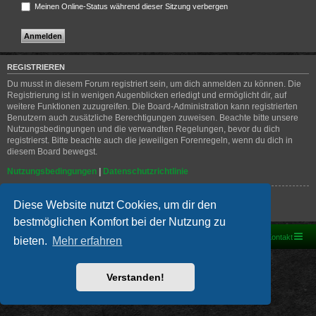
Meinen Online-Status während dieser Sitzung verbergen
REGISTRIEREN
Du musst in diesem Forum registriert sein, um dich anmelden zu können. Die
Registrierung ist in wenigen Augenblicken erledigt und ermöglicht dir, auf
weitere Funktionen zuzugreifen. Die Board-Administration kann registrierten
Benutzern auch zusätzliche Berechtigungen zuweisen. Beachte bitte unsere
Nutzungsbedingungen und die verwandten Regelungen, bevor du dich
registrierst. Bitte beachte auch die jeweiligen Forenregeln, wenn du dich in
diesem Board bewegst.
Nutzungsbedingungen
|
Datenschutzrichtlinie
Registrieren
Diese Website nutzt Cookies, um dir den
bestmöglichen Komfort bei der Nutzung zu
Foren-Übersicht
Kontakt
bieten.
Mehr erfahren
Powered by
phpBB
® Forum Software © phpBB Limited
Deutsche Übersetzung durch
phpBB.de
Verstanden!
PRIVACY_LINK
|
TERMS_LINK