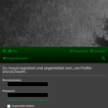
FAQ
Registrieren
Anmelden
S
Foren-Übersicht
u
Du musst registriert und angemeldet sein, um Profile
c
anzuschauen.
h
Benutzername:
e
Passwort:
Ich habe mein Passwort vergessen
Angemeldet bleiben