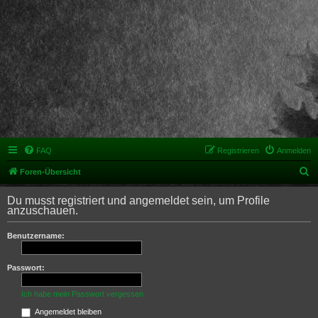
FAQ
Registrieren
Anmelden
S
Foren-Übersicht
u
Du musst registriert und angemeldet sein, um Profile
c
anzuschauen.
h
Benutzername:
e
Passwort:
Ich habe mein Passwort vergessen
Angemeldet bleiben