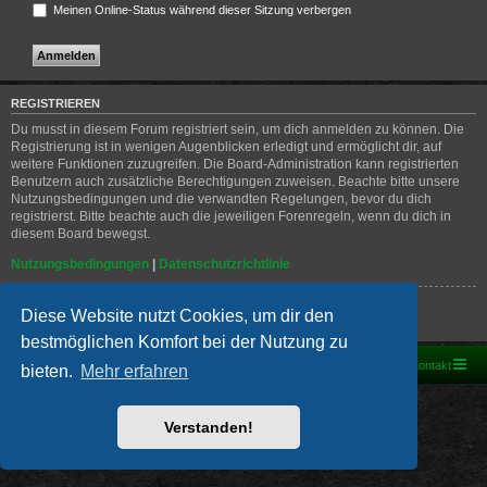
Meinen Online-Status während dieser Sitzung verbergen
REGISTRIEREN
Du musst in diesem Forum registriert sein, um dich anmelden zu können. Die
Registrierung ist in wenigen Augenblicken erledigt und ermöglicht dir, auf
weitere Funktionen zuzugreifen. Die Board-Administration kann registrierten
Benutzern auch zusätzliche Berechtigungen zuweisen. Beachte bitte unsere
Nutzungsbedingungen und die verwandten Regelungen, bevor du dich
registrierst. Bitte beachte auch die jeweiligen Forenregeln, wenn du dich in
diesem Board bewegst.
Nutzungsbedingungen
|
Datenschutzrichtlinie
Registrieren
Diese Website nutzt Cookies, um dir den
bestmöglichen Komfort bei der Nutzung zu
Foren-Übersicht
Kontakt
bieten.
Mehr erfahren
Powered by
phpBB
® Forum Software © phpBB Limited
Deutsche Übersetzung durch
phpBB.de
Verstanden!
PRIVACY_LINK
|
TERMS_LINK