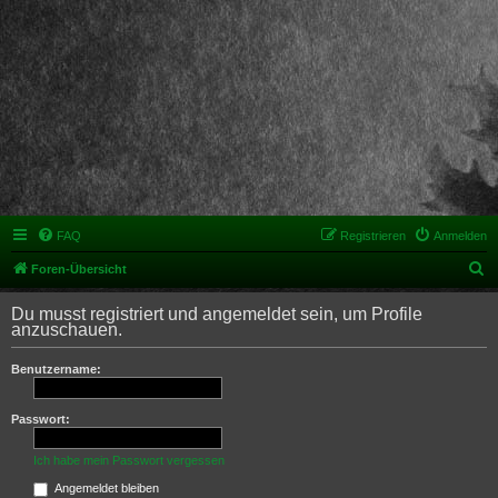
FAQ
Registrieren
Anmelden
S
Foren-Übersicht
u
Du musst registriert und angemeldet sein, um Profile
c
anzuschauen.
h
Benutzername:
e
Passwort:
Ich habe mein Passwort vergessen
Angemeldet bleiben