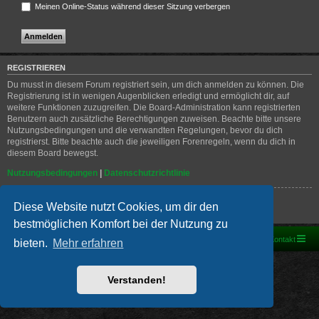
Meinen Online-Status während dieser Sitzung verbergen
REGISTRIEREN
Du musst in diesem Forum registriert sein, um dich anmelden zu können. Die
Registrierung ist in wenigen Augenblicken erledigt und ermöglicht dir, auf
weitere Funktionen zuzugreifen. Die Board-Administration kann registrierten
Benutzern auch zusätzliche Berechtigungen zuweisen. Beachte bitte unsere
Nutzungsbedingungen und die verwandten Regelungen, bevor du dich
registrierst. Bitte beachte auch die jeweiligen Forenregeln, wenn du dich in
diesem Board bewegst.
Nutzungsbedingungen
|
Datenschutzrichtlinie
Registrieren
Diese Website nutzt Cookies, um dir den
bestmöglichen Komfort bei der Nutzung zu
Foren-Übersicht
Kontakt
bieten.
Mehr erfahren
Powered by
phpBB
® Forum Software © phpBB Limited
Deutsche Übersetzung durch
phpBB.de
Verstanden!
PRIVACY_LINK
|
TERMS_LINK