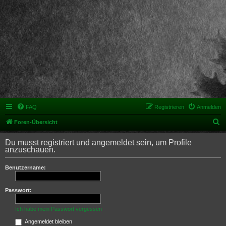
FAQ
Registrieren
Anmelden
S
Foren-Übersicht
u
Du musst registriert und angemeldet sein, um Profile
c
anzuschauen.
h
Benutzername:
e
Passwort:
Ich habe mein Passwort vergessen
Angemeldet bleiben