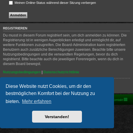
Meinen Online-Status während dieser Sitzung verbergen
REGISTRIEREN
Du musst in diesem Forum registriert sein, um dich anmelden zu können. Die
Registrierung ist in wenigen Augenblicken erledigt und ermöglicht dir, auf
weitere Funktionen zuzugreifen. Die Board-Administration kann registrierten
Benutzern auch zusätzliche Berechtigungen zuweisen. Beachte bitte unsere
Nutzungsbedingungen und die verwandten Regelungen, bevor du dich
registrierst. Bitte beachte auch die jeweiligen Forenregeln, wenn du dich in
diesem Board bewegst.
Nutzungsbedingungen
|
Datenschutzrichtlinie
Registrieren
Diese Website nutzt Cookies, um dir den
bestmöglichen Komfort bei der Nutzung zu
Foren-Übersicht
Kontakt
bieten.
Mehr erfahren
Powered by
phpBB
® Forum Software © phpBB Limited
Deutsche Übersetzung durch
phpBB.de
Verstanden!
PRIVACY_LINK
|
TERMS_LINK