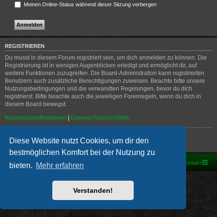
Meinen Online-Status während dieser Sitzung verbergen
REGISTRIEREN
Du musst in diesem Forum registriert sein, um dich anmelden zu können. Die
Registrierung ist in wenigen Augenblicken erledigt und ermöglicht dir, auf
weitere Funktionen zuzugreifen. Die Board-Administration kann registrierten
Benutzern auch zusätzliche Berechtigungen zuweisen. Beachte bitte unsere
Nutzungsbedingungen und die verwandten Regelungen, bevor du dich
registrierst. Bitte beachte auch die jeweiligen Forenregeln, wenn du dich in
diesem Board bewegst.
Nutzungsbedingungen
|
Datenschutzrichtlinie
Registrieren
Diese Website nutzt Cookies, um dir den
bestmöglichen Komfort bei der Nutzung zu
Foren-Übersicht
Kontakt
bieten.
Mehr erfahren
Powered by
phpBB
® Forum Software © phpBB Limited
Deutsche Übersetzung durch
phpBB.de
Verstanden!
PRIVACY_LINK
|
TERMS_LINK