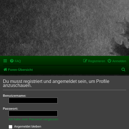
FAQ
Registrieren
Anmelden
S
Foren-Übersicht
u
Du musst registriert und angemeldet sein, um Profile
c
anzuschauen.
h
Benutzername:
e
Passwort:
Ich habe mein Passwort vergessen
Angemeldet bleiben