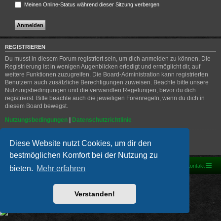
Meinen Online-Status während dieser Sitzung verbergen
REGISTRIEREN
Du musst in diesem Forum registriert sein, um dich anmelden zu können. Die
Registrierung ist in wenigen Augenblicken erledigt und ermöglicht dir, auf
weitere Funktionen zuzugreifen. Die Board-Administration kann registrierten
Benutzern auch zusätzliche Berechtigungen zuweisen. Beachte bitte unsere
Nutzungsbedingungen und die verwandten Regelungen, bevor du dich
registrierst. Bitte beachte auch die jeweiligen Forenregeln, wenn du dich in
diesem Board bewegst.
Nutzungsbedingungen
|
Datenschutzrichtlinie
Registrieren
Diese Website nutzt Cookies, um dir den
bestmöglichen Komfort bei der Nutzung zu
Foren-Übersicht
Kontakt
bieten.
Mehr erfahren
Powered by
phpBB
® Forum Software © phpBB Limited
Deutsche Übersetzung durch
phpBB.de
Verstanden!
PRIVACY_LINK
|
TERMS_LINK