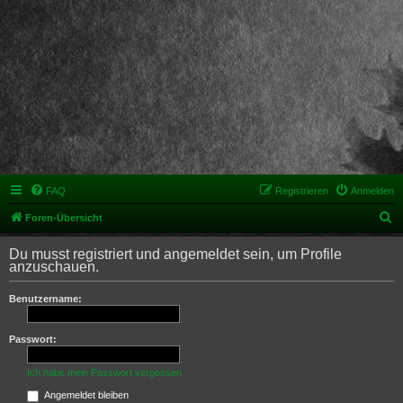
FAQ
Registrieren
Anmelden
S
Foren-Übersicht
u
Du musst registriert und angemeldet sein, um Profile
c
anzuschauen.
h
Benutzername:
e
Passwort:
Ich habe mein Passwort vergessen
Angemeldet bleiben