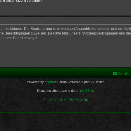
end dieser Sitzung verbergen
en zu können. Die Registrierung ist in wenigen Augenblicken erledigt und ermöglich
iche Berechtigungen zuweisen. Beachte bitte unsere Nutzungsbedingungen und die v
n diesem Board bewegst.
Kontakt
Powered by
phpBB
® Forum Software © phpBB Limited
Deutsche Übersetzung durch
phpBB.de
PRIVACY_LINK
|
TERMS_LINK