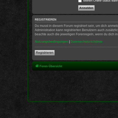
Meinen Online-Status währ
REGISTRIEREN
Du musst in diesem Forum registriert sein, um dich anmeld
Administration kann registrierten Benutzern auch zusätzl
beachte auch die jeweiligen Forenregeln, wenn du dich i
Nutzungsbedingungen
|
Datenschutzrichtlinie
Registrieren
Foren-Übersicht