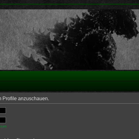
m Profile anzuschauen.
ssen