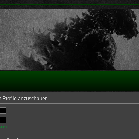
m Profile anzuschauen.
ssen