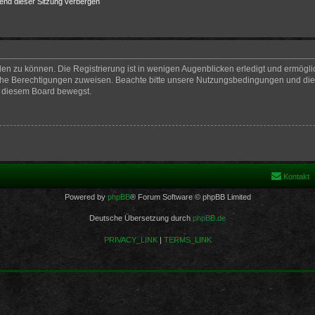
end dieser Sitzung verbergen
en zu können. Die Registrierung ist in wenigen Augenblicken erledigt und ermöglich
iche Berechtigungen zuweisen. Beachte bitte unsere Nutzungsbedingungen und die v
n diesem Board bewegst.
Kontakt
Powered by
phpBB
® Forum Software © phpBB Limited
Deutsche Übersetzung durch
phpBB.de
PRIVACY_LINK
|
TERMS_LINK