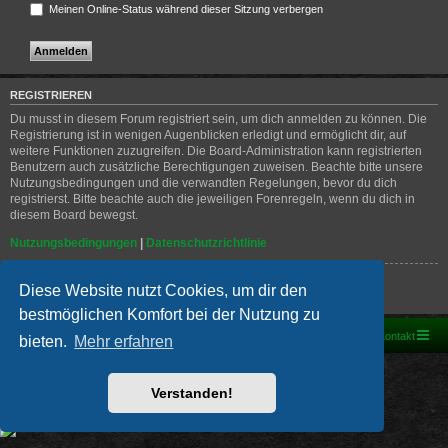
Meinen Online-Status während dieser Sitzung verbergen
REGISTRIEREN
Du musst in diesem Forum registriert sein, um dich anmelden zu können. Die
Registrierung ist in wenigen Augenblicken erledigt und ermöglicht dir, auf
weitere Funktionen zuzugreifen. Die Board-Administration kann registrierten
Benutzern auch zusätzliche Berechtigungen zuweisen. Beachte bitte unsere
Nutzungsbedingungen und die verwandten Regelungen, bevor du dich
registrierst. Bitte beachte auch die jeweiligen Forenregeln, wenn du dich in
diesem Board bewegst.
Nutzungsbedingungen
|
Datenschutzrichtlinie
Registrieren
Diese Website nutzt Cookies, um dir den
bestmöglichen Komfort bei der Nutzung zu
Foren-Übersicht
Kontakt
bieten.
Mehr erfahren
Powered by
phpBB
® Forum Software © phpBB Limited
Deutsche Übersetzung durch
phpBB.de
Verstanden!
PRIVACY_LINK
|
TERMS_LINK