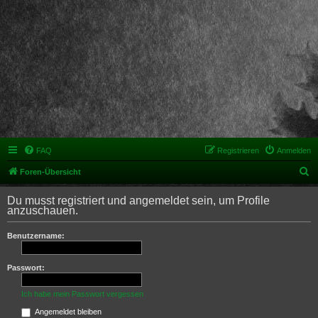
FAQ
Registrieren
Anmelden
S
Foren-Übersicht
u
Du musst registriert und angemeldet sein, um Profile
c
anzuschauen.
h
Benutzername:
e
Passwort:
Ich habe mein Passwort vergessen
Angemeldet bleiben