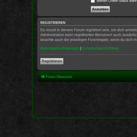
Meinen Online-Status währ
REGISTRIEREN
Du musst in diesem Forum registriert sein, um dich anmeld
Administration kann registrierten Benutzern auch zusätzl
beachte auch die jeweiligen Forenregeln, wenn du dich i
Nutzungsbedingungen
|
Datenschutzrichtlinie
Registrieren
Foren-Übersicht