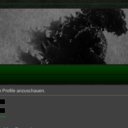
m Profile anzuschauen.
ssen