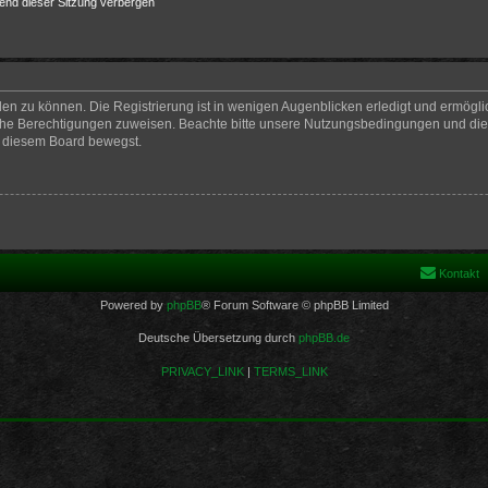
end dieser Sitzung verbergen
en zu können. Die Registrierung ist in wenigen Augenblicken erledigt und ermöglich
iche Berechtigungen zuweisen. Beachte bitte unsere Nutzungsbedingungen und die v
n diesem Board bewegst.
Kontakt
Powered by
phpBB
® Forum Software © phpBB Limited
Deutsche Übersetzung durch
phpBB.de
PRIVACY_LINK
|
TERMS_LINK