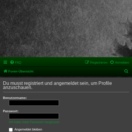
FAQ
Registrieren
Anmelden
S
Foren-Übersicht
u
Du musst registriert und angemeldet sein, um Profile
c
anzuschauen.
h
Benutzername:
e
Passwort:
Ich habe mein Passwort vergessen
Angemeldet bleiben