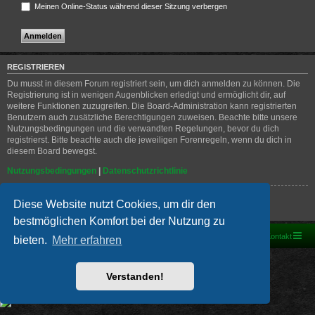
Meinen Online-Status während dieser Sitzung verbergen
REGISTRIEREN
Du musst in diesem Forum registriert sein, um dich anmelden zu können. Die
Registrierung ist in wenigen Augenblicken erledigt und ermöglicht dir, auf
weitere Funktionen zuzugreifen. Die Board-Administration kann registrierten
Benutzern auch zusätzliche Berechtigungen zuweisen. Beachte bitte unsere
Nutzungsbedingungen und die verwandten Regelungen, bevor du dich
registrierst. Bitte beachte auch die jeweiligen Forenregeln, wenn du dich in
diesem Board bewegst.
Nutzungsbedingungen
|
Datenschutzrichtlinie
Registrieren
Diese Website nutzt Cookies, um dir den
bestmöglichen Komfort bei der Nutzung zu
Foren-Übersicht
Kontakt
bieten.
Mehr erfahren
Powered by
phpBB
® Forum Software © phpBB Limited
Deutsche Übersetzung durch
phpBB.de
Verstanden!
PRIVACY_LINK
|
TERMS_LINK