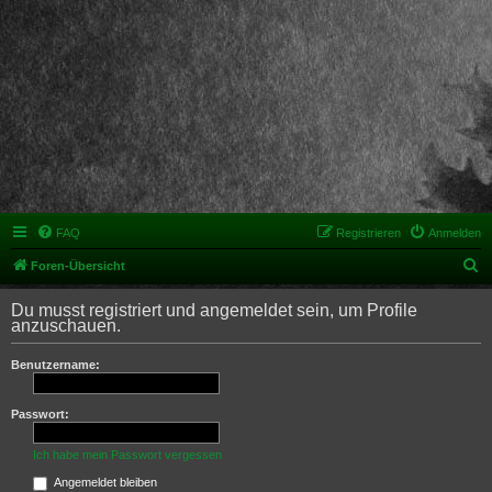
FAQ
Registrieren
Anmelden
S
Foren-Übersicht
u
Du musst registriert und angemeldet sein, um Profile
c
anzuschauen.
h
Benutzername:
e
Passwort:
Ich habe mein Passwort vergessen
Angemeldet bleiben