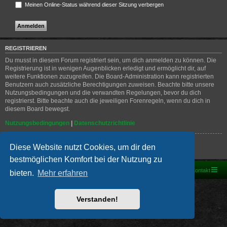
Meinen Online-Status während dieser Sitzung verbergen
REGISTRIEREN
Du musst in diesem Forum registriert sein, um dich anmelden zu können. Die
Registrierung ist in wenigen Augenblicken erledigt und ermöglicht dir, auf
weitere Funktionen zuzugreifen. Die Board-Administration kann registrierten
Benutzern auch zusätzliche Berechtigungen zuweisen. Beachte bitte unsere
Nutzungsbedingungen und die verwandten Regelungen, bevor du dich
registrierst. Bitte beachte auch die jeweiligen Forenregeln, wenn du dich in
diesem Board bewegst.
Nutzungsbedingungen
|
Datenschutzrichtlinie
Registrieren
Diese Website nutzt Cookies, um dir den
bestmöglichen Komfort bei der Nutzung zu
Foren-Übersicht
Kontakt
bieten.
Mehr erfahren
Powered by
phpBB
® Forum Software © phpBB Limited
Deutsche Übersetzung durch
phpBB.de
Verstanden!
PRIVACY_LINK
|
TERMS_LINK