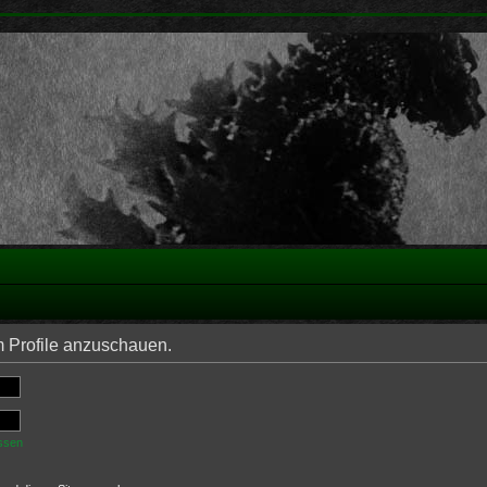
m Profile anzuschauen.
ssen