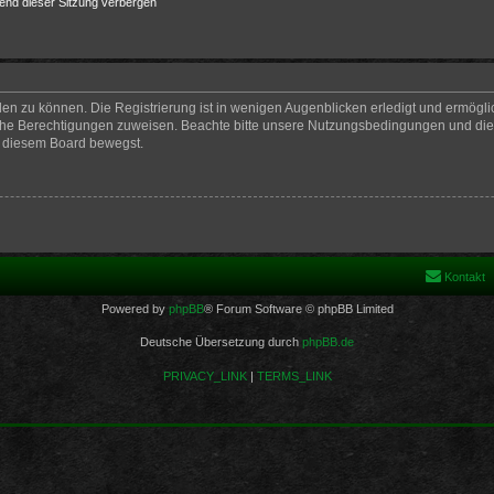
end dieser Sitzung verbergen
en zu können. Die Registrierung ist in wenigen Augenblicken erledigt und ermöglich
iche Berechtigungen zuweisen. Beachte bitte unsere Nutzungsbedingungen und die v
n diesem Board bewegst.
Kontakt
Powered by
phpBB
® Forum Software © phpBB Limited
Deutsche Übersetzung durch
phpBB.de
PRIVACY_LINK
|
TERMS_LINK