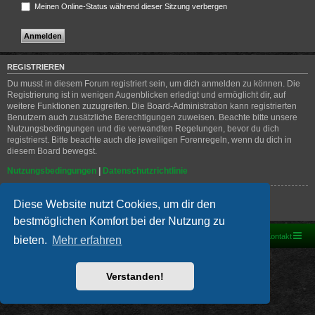
Meinen Online-Status während dieser Sitzung verbergen
REGISTRIEREN
Du musst in diesem Forum registriert sein, um dich anmelden zu können. Die
Registrierung ist in wenigen Augenblicken erledigt und ermöglicht dir, auf
weitere Funktionen zuzugreifen. Die Board-Administration kann registrierten
Benutzern auch zusätzliche Berechtigungen zuweisen. Beachte bitte unsere
Nutzungsbedingungen und die verwandten Regelungen, bevor du dich
registrierst. Bitte beachte auch die jeweiligen Forenregeln, wenn du dich in
diesem Board bewegst.
Nutzungsbedingungen
|
Datenschutzrichtlinie
Registrieren
Diese Website nutzt Cookies, um dir den
bestmöglichen Komfort bei der Nutzung zu
Foren-Übersicht
Kontakt
bieten.
Mehr erfahren
Powered by
phpBB
® Forum Software © phpBB Limited
Deutsche Übersetzung durch
phpBB.de
Verstanden!
PRIVACY_LINK
|
TERMS_LINK