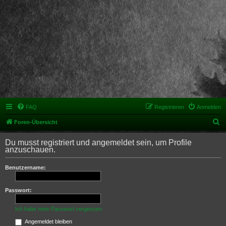
FAQ
Registrieren
Anmelden
S
Foren-Übersicht
u
Du musst registriert und angemeldet sein, um Profile
c
anzuschauen.
h
Benutzername:
e
Passwort:
Ich habe mein Passwort vergessen
Angemeldet bleiben