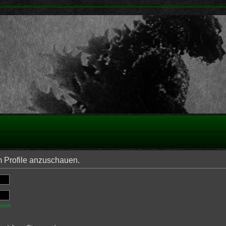
m Profile anzuschauen.
ssen