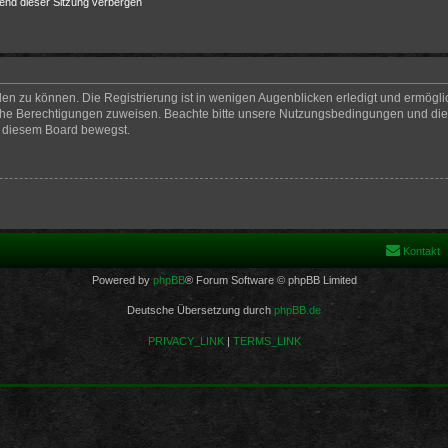
end dieser Sitzung verbergen
en zu können. Die Registrierung ist in wenigen Augenblicken erledigt und ermöglich
iche Berechtigungen zuweisen. Beachte bitte unsere Nutzungsbedingungen und die v
n diesem Board bewegst.
Kontakt
Powered by
phpBB
® Forum Software © phpBB Limited
Deutsche Übersetzung durch
phpBB.de
PRIVACY_LINK
|
TERMS_LINK