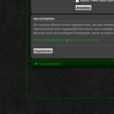
Meinen Online-Status währ
REGISTRIEREN
Du musst in diesem Forum registriert sein, um dich anmeld
Administration kann registrierten Benutzern auch zusätzl
beachte auch die jeweiligen Forenregeln, wenn du dich i
Nutzungsbedingungen
|
Datenschutzrichtlinie
Registrieren
Foren-Übersicht