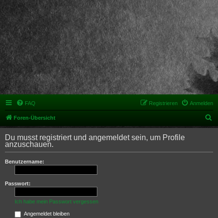
FAQ
Registrieren
Anmelden
S
Foren-Übersicht
u
Du musst registriert und angemeldet sein, um Profile
c
anzuschauen.
h
Benutzername:
e
Passwort:
Ich habe mein Passwort vergessen
Angemeldet bleiben