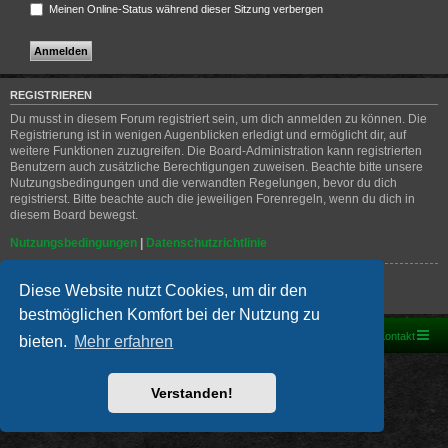
Meinen Online-Status während dieser Sitzung verbergen
REGISTRIEREN
Du musst in diesem Forum registriert sein, um dich anmelden zu können. Die
Registrierung ist in wenigen Augenblicken erledigt und ermöglicht dir, auf
weitere Funktionen zuzugreifen. Die Board-Administration kann registrierten
Benutzern auch zusätzliche Berechtigungen zuweisen. Beachte bitte unsere
Nutzungsbedingungen und die verwandten Regelungen, bevor du dich
registrierst. Bitte beachte auch die jeweiligen Forenregeln, wenn du dich in
diesem Board bewegst.
Nutzungsbedingungen
|
Datenschutzrichtlinie
Registrieren
Diese Website nutzt Cookies, um dir den
bestmöglichen Komfort bei der Nutzung zu
Foren-Übersicht
Kontakt
bieten.
Mehr erfahren
Powered by
phpBB
® Forum Software © phpBB Limited
Deutsche Übersetzung durch
phpBB.de
Verstanden!
PRIVACY_LINK
|
TERMS_LINK