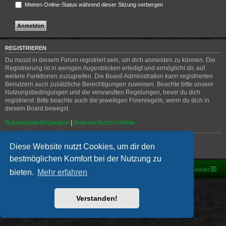
Meinen Online-Status während dieser Sitzung verbergen
REGISTRIEREN
Du musst in diesem Forum registriert sein, um dich anmelden zu können. Die
Registrierung ist in wenigen Augenblicken erledigt und ermöglicht dir, auf
weitere Funktionen zuzugreifen. Die Board-Administration kann registrierten
Benutzern auch zusätzliche Berechtigungen zuweisen. Beachte bitte unsere
Nutzungsbedingungen und die verwandten Regelungen, bevor du dich
registrierst. Bitte beachte auch die jeweiligen Forenregeln, wenn du dich in
diesem Board bewegst.
Nutzungsbedingungen
|
Datenschutzrichtlinie
Registrieren
Diese Website nutzt Cookies, um dir den
bestmöglichen Komfort bei der Nutzung zu
Foren-Übersicht
Kontakt
bieten.
Mehr erfahren
Powered by
phpBB
® Forum Software © phpBB Limited
Deutsche Übersetzung durch
phpBB.de
Verstanden!
PRIVACY_LINK
|
TERMS_LINK