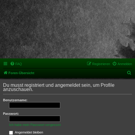
FAQ
Registrieren
Anmelden
S
Foren-Übersicht
u
Du musst registriert und angemeldet sein, um Profile
c
anzuschauen.
h
Benutzername:
e
Passwort:
Ich habe mein Passwort vergessen
Angemeldet bleiben