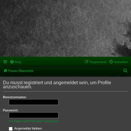
FAQ
Registrieren
Anmelden
S
Foren-Übersicht
u
Du musst registriert und angemeldet sein, um Profile
c
anzuschauen.
h
Benutzername:
e
Passwort:
Ich habe mein Passwort vergessen
Angemeldet bleiben