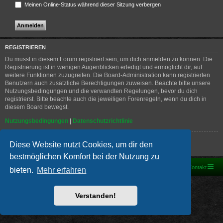
Meinen Online-Status während dieser Sitzung verbergen
REGISTRIEREN
Du musst in diesem Forum registriert sein, um dich anmelden zu können. Die
Registrierung ist in wenigen Augenblicken erledigt und ermöglicht dir, auf
weitere Funktionen zuzugreifen. Die Board-Administration kann registrierten
Benutzern auch zusätzliche Berechtigungen zuweisen. Beachte bitte unsere
Nutzungsbedingungen und die verwandten Regelungen, bevor du dich
registrierst. Bitte beachte auch die jeweiligen Forenregeln, wenn du dich in
diesem Board bewegst.
Nutzungsbedingungen
|
Datenschutzrichtlinie
Registrieren
Diese Website nutzt Cookies, um dir den
bestmöglichen Komfort bei der Nutzung zu
Foren-Übersicht
Kontakt
bieten.
Mehr erfahren
Powered by
phpBB
® Forum Software © phpBB Limited
Deutsche Übersetzung durch
phpBB.de
Verstanden!
PRIVACY_LINK
|
TERMS_LINK