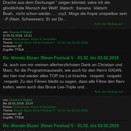
Drache aus dem Dschungel " zeigen könntet, wäre ich der
glücklichste Mensch der Welt! :klatsch: :banana: :klatsch:
Boah...nicht schon wieder..... :cry2: Möge die Kopie unspielbar sein.
:-P (Nein, Scheeeeerz. Er sei Dir...
Rufe den Beitrag auf
von
Cinema 8 Digital
Di 05.02.2019, 13:22
Forum:
Filmfestivals, Kinos & Fantreffen
Thema:
Mondo Bizarr 35mm Festival V - 01.02. bis 03.02.2019
Antworten:
87
Zugriffe:
77319
Re: Mondo Bizarr 35mm Festival V - 01.02. bis 03.02.2019
Ja, auch von mir meinen allerherzlichsten Dank an Christian und
Marc, für die Programmauswahl, wie auch für den Herrn GIGAN,
der hier mal wieder alles TOP ins Lot brachte. :respekt: :respekt:
:respekt: Zu den Filmen bleibt zu sagen, dass alle Filme den Nerv
trafen, wenn auch das Bruce Lee-Triple und...
Rufe den Beitrag auf
von
Cinema 8 Digital
Mo 28.01.2019, 15:37
Forum:
Filmfestivals, Kinos & Fantreffen
Thema:
Mondo Bizarr 35mm Festival V - 01.02. bis 03.02.2019
Antworten:
87
Zugriffe:
77319
Re: Mondo Bizarr 35mm Festival V - 01.02. bis 03.02.2019