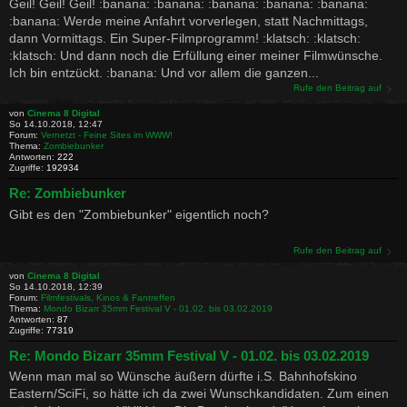
Geil! Geil! Geil! :banana: :banana: :banana: :banana: :banana:
:banana: Werde meine Anfahrt vorverlegen, statt Nachmittags,
dann Vormittags. Ein Super-Filmprogramm! :klatsch: :klatsch:
:klatsch: Und dann noch die Erfüllung einer meiner Filmwünsche.
Ich bin entzückt. :banana: Und vor allem die ganzen...
Rufe den Beitrag auf
von
Cinema 8 Digital
So 14.10.2018, 12:47
Forum:
Vernetzt - Feine Sites im WWW!
Thema:
Zombiebunker
Antworten:
222
Zugriffe:
192934
Re: Zombiebunker
Gibt es den "Zombiebunker" eigentlich noch?
Rufe den Beitrag auf
von
Cinema 8 Digital
So 14.10.2018, 12:39
Forum:
Filmfestivals, Kinos & Fantreffen
Thema:
Mondo Bizarr 35mm Festival V - 01.02. bis 03.02.2019
Antworten:
87
Zugriffe:
77319
Re: Mondo Bizarr 35mm Festival V - 01.02. bis 03.02.2019
Wenn man mal so Wünsche äußern dürfte i.S. Bahnhofskino
Eastern/SciFi, so hätte ich da zwei Wunschkandidaten. Zum einen