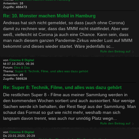
Antworten:
16
Zugriffe:
466473
Re: 10. Monster machen Mobil in Hamburg
Andreas hat sich nicht gemeldet, so dass (auch ohne Corona)
damit zu rechnen war, dass das MMM nicht stattfindet. Aber wer
weiß, vielleicht ist Corona ja auch eine Chance. Kann sein, dass
man nach diesem ganzen Pandemie-Zirkus wieder Lust auf MMM
bekommt und dieses wieder startet. Wäre jedenfalls sc...
Rufe den Beitrag auf
von
Cinema 8 Digital
Mi 07.10.2020, 06:36
Forum:
Dies & Das
Thema:
Super 8: Technik, Filme, und alles was dazu gehört
Antworten:
45
Zugriffe:
586928
Re: Super 8: Technik, Filme, und alles was dazu gehört
Die restlichen Super 8 - Filme aus meiner Sammlung werden in
den kommenden Wochen sortiert und auch aussortiert. Nur wenige
Sachen werde ich behalten, der Rest fliegt aus der Sammlung. Man
schaut das Format so gut wie nicht mehr, weshalb man sich
langsam davon trennt, was auch nur unnötig Platz wegn...
Rufe den Beitrag auf
von
Cinema 8 Digital
Do 23.01.2020, 20:29