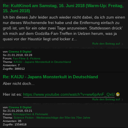
Re: KultKino4 am Samstag, 16. Juni 2018 (Warm-Up: Freitag,
15. Juni 2018)
Ich bin dieses Jahr leider auch wieder nicht dabei, da ich zum einen
nur dieses Wochenende frei habe und die Entfernung einfach zu
groß ist, um für ein oder zwei Tage anzureisen. Stattdessen drück'
ich mich auf dem Godzilla-Fan-Treffen in Uelzen herum, was ja
quasi vor der Haustür liegt und locker z...
Rufe den Beitrag auf
von
Cinema 8 Digital
So 21.01.2018, 03:28
Forum:
Fan-Filme & -Fictions
Thema:
KAIJU - Japans Monsterkult in Deutschland
Antworten:
7
Zugriffe:
386012
Re: KAIJU - Japans Monsterkult in Deutschland
Aber nicht doch...
Hier ist es:
https://www.youtube.com/watch?v=ww6pAnF_QxU
Rufe den Beitrag auf
von
Cinema 8 Digital
So 21.01.2018, 03:21
Forum:
Schnäppchen & Flohmarkt
Thema:
Science Fiction - Werberatschläge der 50er bis 70er Jahre
Antworten:
35
Zugriffe:
1554618