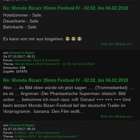
Re: Mondo Bizarr 35mm Festival IV - 02.02. bis 04.02.2018
Hotelzimmer - Safe
Dauerkarte - Safe
Bahnkarte - Safe
Es kann von mir aus losgehen.
Rufe den Beitrag auf
von
Cinema 8 Digital
Sa 07.10.2017, 08:21
Forum:
Filmfestivals, Kinos & Fantreffen
Thema:
Mondo Bizarr 35mm Festival IV - 02.02. bis 04.02.2018
Antworten:
158
Zugriffe:
107475
Re: Mondo Bizarr 35mm Festival IV - 02.02. bis 04.02.2018
Also .... zu Bild oben würde ich jetzt sagen ..... (Trommelwirbel) .....
es ist .... Argoman -Der Phantastische Superman :klatsch: Bild
unten .... bekomme ich noch raus :roll: Genau! +++ +++ +++ Und
beim letzten Mondo Bizarr-Festival lief der deutsche Trailer im
Vorprogramm. :banana: Den Film wollt...
Rufe den Beitrag auf
von
Cinema 8 Digital
Sa 07.10.2017, 08:15
Forum:
KultKino - das 35mm-Spektakel
Thema:
KultKino 2018 - An welchem Wochenende?