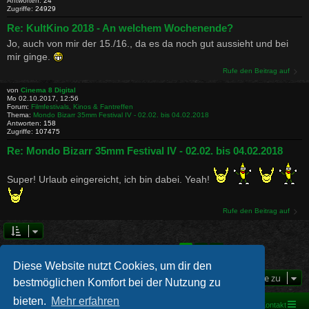
Antworten:
24
Zugriffe:
24929
Re: KultKino 2018 - An welchem Wochenende?
Jo, auch von mir der 15./16., da es da noch gut aussieht und bei
mir ginge.
Rufe den Beitrag auf
von
Cinema 8 Digital
Mo 02.10.2017, 12:56
Forum:
Filmfestivals, Kinos & Fantreffen
Thema:
Mondo Bizarr 35mm Festival IV - 02.02. bis 04.02.2018
Antworten:
158
Zugriffe:
107475
Re: Mondo Bizarr 35mm Festival IV - 02.02. bis 04.02.2018
Super! Urlaub eingereicht, ich bin dabei. Yeah!
Rufe den Beitrag auf
1
2
Nächste
Die Suche ergab 60 Treffer
Diese Website nutzt Cookies, um dir den
Gehe zu
bestmöglichen Komfort bei der Nutzung zu
bieten.
Mehr erfahren
Foren-Übersicht
Kontakt