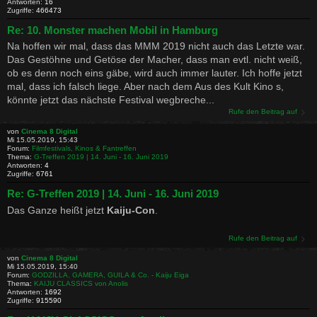
Antworten:
16
Zugriffe:
466473
Re: 10. Monster machen Mobil in Hamburg
Na hoffen wir mal, dass das MMM 2019 nicht auch das Letzte war.
Das Gestöhne und Getöse der Macher, dass man evtl. nicht weiß,
ob es denn noch eins gäbe, wird auch immer lauter. Ich hoffe jetzt
mal, dass ich falsch liege. Aber nach dem Aus des Kult Kino s,
könnte jetzt das nächste Festival wegbreche...
Rufe den Beitrag auf
von
Cinema 8 Digital
Mi 15.05.2019, 15:43
Forum:
Filmfestivals, Kinos & Fantreffen
Thema:
G-Treffen 2019 | 14. Juni - 16. Juni 2019
Antworten:
4
Zugriffe:
6761
Re: G-Treffen 2019 | 14. Juni - 16. Juni 2019
Das Ganze heißt jetzt
Kaiju-Con
.
Rufe den Beitrag auf
von
Cinema 8 Digital
Mi 15.05.2019, 15:40
Forum:
GODZILLA, GAMERA, GUILA & Co. - Kaiju Eiga
Thema:
KAIJU CLASSICS von Anolis
Antworten:
1692
Zugriffe:
915590