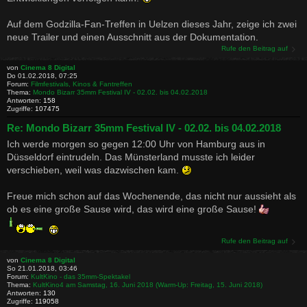
Auf dem Godzilla-Fan-Treffen in Uelzen dieses Jahr, zeige ich zwei
neue Trailer und einen Ausschnitt aus der Dokumentation.
Rufe den Beitrag auf
von
Cinema 8 Digital
Do 01.02.2018, 07:25
Forum:
Filmfestivals, Kinos & Fantreffen
Thema:
Mondo Bizarr 35mm Festival IV - 02.02. bis 04.02.2018
Antworten:
158
Zugriffe:
107475
Re: Mondo Bizarr 35mm Festival IV - 02.02. bis 04.02.2018
Ich werde morgen so gegen 12:00 Uhr von Hamburg aus in
Düsseldorf eintrudeln. Das Münsterland musste ich leider
verschieben, weil was dazwischen kam.
Freue mich schon auf das Wochenende, das nicht nur aussieht als
ob es eine große Sause wird, das wird eine große Sause!
Rufe den Beitrag auf
von
Cinema 8 Digital
So 21.01.2018, 03:46
Forum:
KultKino - das 35mm-Spektakel
Thema:
KultKino4 am Samstag, 16. Juni 2018 (Warm-Up: Freitag, 15. Juni 2018)
Antworten:
130
Zugriffe:
119058