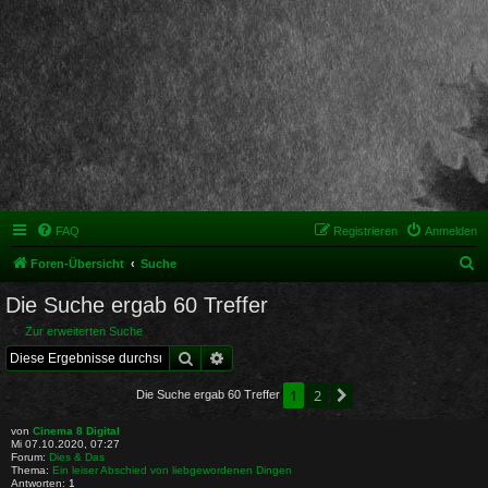
FAQ
Registrieren
Anmelden
S
Foren-Übersicht
Suche
u
Die Suche ergab 60 Treffer
c
Zur erweiterten Suche
h
Suche
Erweiterte Suche
e
1
2
Nächste
Die Suche ergab 60 Treffer
von
Cinema 8 Digital
Mi 07.10.2020, 07:27
Forum:
Dies & Das
Thema:
Ein leiser Abschied von liebgewordenen Dingen
Antworten:
1