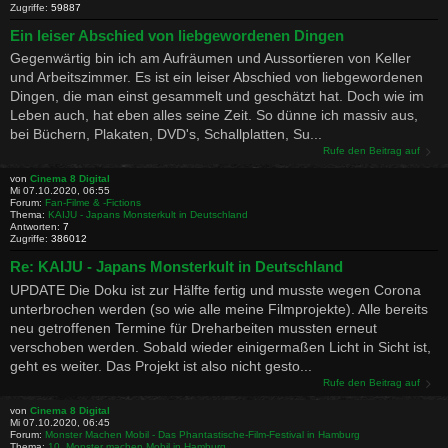
Zugriffe:
59887
Ein leiser Abschied von liebgewordenen Dingen
Gegenwärtig bin ich am Aufräumen und Aussortieren von Keller
und Arbeitszimmer. Es ist ein leiser Abschied von liebgewordenen
Dingen, die man einst gesammelt und geschätzt hat. Doch wie im
Leben auch, hat eben alles seine Zeit. So dünne ich massiv aus,
bei Büchern, Plakaten, DVD's, Schallplatten, Su...
Rufe den Beitrag auf
von
Cinema 8 Digital
Mi 07.10.2020, 06:55
Forum:
Fan-Filme & -Fictions
Thema:
KAIJU - Japans Monsterkult in Deutschland
Antworten:
7
Zugriffe:
386012
Re: KAIJU - Japans Monsterkult in Deutschland
UPDATE Die Doku ist zur Hälfte fertig und musste wegen Corona
unterbrochen werden (so wie alle meine Filmprojekte). Alle bereits
neu getroffenen Termine für Dreharbeiten mussten erneut
verschoben werden. Sobald wieder einigermaßen Licht in Sicht ist,
geht es weiter. Das Projekt ist also nicht gesto...
Rufe den Beitrag auf
von
Cinema 8 Digital
Mi 07.10.2020, 06:45
Forum:
Monster Machen Mobil - Das Phantastische-Film-Festival in Hamburg
Thema:
10. Monster machen Mobil in Hamburg