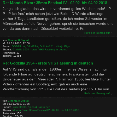
Re: Mondo Bizarr 35mm Festival IV - 02.02. bis 04.02.2018
Jungs, ich glaube das wird ein verdammt geiles Wochenende! :-P :-
P :-P Ich freu' mich schon jetzt wie Bolle. :D Werde allerdings
vorher 3 Tage Landleben genießen, da ich meine Schwester im
Münsterland auf die Nerven gehen, sprich sie besuchen werde und
von da aus dann nach Düsseldorf weiterfahre. Fr...
Rufe den Beitrag auf
von
Cinema 8 Digital
Mo 01.01.2018, 22:06
Forum:
GODZILLA, GAMERA, GUILA & Co. - Kaiju Eiga
Thema:
Godzilla 1954 - erste VHS Fassung in deutsch
Antworten:
12
Zugriffe:
10485
Re: Godzilla 1954 - erste VHS Fassung in deutsch
Auf VHS sind damals in den 1980ern meines Wissens nach nur
folgende Filme auf deutsch erschienen: Frankenstein und die
Ungeheuer aus dem Meer (der 7. Film von 1966; bei Mike Hunter
Video - offenbar ein Bootleg; evlt. gab es auch eine
Veröffentlichung von VPS) Die Brut des Teufels (der 15. Film von ...
Rufe den Beitrag auf
von
Cinema 8 Digital
Mo 01.01.2018, 21:36
Forum:
Filmfestivals, Kinos & Fantreffen
Thema:
Mondo Bizarr 35mm Festival IV - 02.02. bis 04.02.2018
Antworten:
158
Zugriffe:
107475