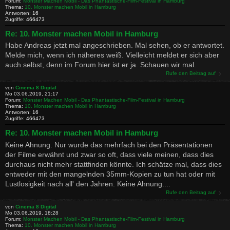
Forum:
Monster Machen Mobil - Das Phantastische-Film-Festival in Hamburg
Thema:
10. Monster machen Mobil in Hamburg
Antworten:
16
Zugriffe:
466473
Re: 10. Monster machen Mobil in Hamburg
Habe Andreas jetzt mal angeschrieben. Mal sehen, ob er antwortet.
Melde mich, wenn ich näheres weiß. Vielleicht meldet er sich aber
auch selbst, denn im Forum hier ist er ja. Schauen wir mal.
Rufe den Beitrag auf
von
Cinema 8 Digital
Mo 03.06.2019, 21:17
Forum:
Monster Machen Mobil - Das Phantastische-Film-Festival in Hamburg
Thema:
10. Monster machen Mobil in Hamburg
Antworten:
16
Zugriffe:
466473
Re: 10. Monster machen Mobil in Hamburg
Keine Ahnung. Nur wurde das mehrfach bei den Präsentationen
der Filme erwähnt und zwar so oft, dass viele meinen, dass dies
durchaus nicht mehr stattfinden könnte. Ich schätze mal, dass dies
entweder mit den mangelnden 35mm-Kopien zu tun hat oder mit
Lustlosigkeit nach all' den Jahren. Keine Ahnung....
Rufe den Beitrag auf
von
Cinema 8 Digital
Mo 03.06.2019, 18:28
Forum:
Monster Machen Mobil - Das Phantastische-Film-Festival in Hamburg
Thema:
10. Monster machen Mobil in Hamburg