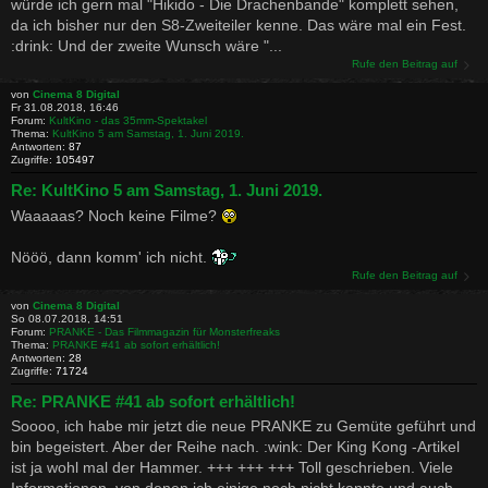
würde ich gern mal "Hikido - Die Drachenbande" komplett sehen,
da ich bisher nur den S8-Zweiteiler kenne. Das wäre mal ein Fest.
:drink: Und der zweite Wunsch wäre "...
Rufe den Beitrag auf
von
Cinema 8 Digital
Fr 31.08.2018, 16:46
Forum:
KultKino - das 35mm-Spektakel
Thema:
KultKino 5 am Samstag, 1. Juni 2019.
Antworten:
87
Zugriffe:
105497
Re: KultKino 5 am Samstag, 1. Juni 2019.
Waaaaas? Noch keine Filme?
Nööö, dann komm' ich nicht.
Rufe den Beitrag auf
von
Cinema 8 Digital
So 08.07.2018, 14:51
Forum:
PRANKE - Das Filmmagazin für Monsterfreaks
Thema:
PRANKE #41 ab sofort erhältlich!
Antworten:
28
Zugriffe:
71724
Re: PRANKE #41 ab sofort erhältlich!
Soooo, ich habe mir jetzt die neue PRANKE zu Gemüte geführt und
bin begeistert. Aber der Reihe nach. :wink: Der King Kong -Artikel
ist ja wohl mal der Hammer. +++ +++ +++ Toll geschrieben. Viele