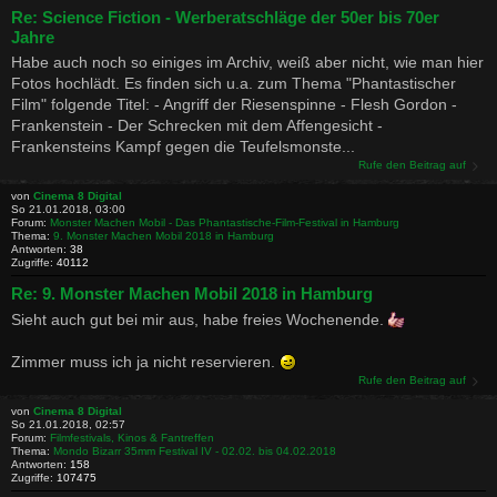
Re: Science Fiction - Werberatschläge der 50er bis 70er
Jahre
Habe auch noch so einiges im Archiv, weiß aber nicht, wie man hier
Fotos hochlädt. Es finden sich u.a. zum Thema "Phantastischer
Film" folgende Titel: - Angriff der Riesenspinne - Flesh Gordon -
Frankenstein - Der Schrecken mit dem Affengesicht -
Frankensteins Kampf gegen die Teufelsmonste...
Rufe den Beitrag auf
von
Cinema 8 Digital
So 21.01.2018, 03:00
Forum:
Monster Machen Mobil - Das Phantastische-Film-Festival in Hamburg
Thema:
9. Monster Machen Mobil 2018 in Hamburg
Antworten:
38
Zugriffe:
40112
Re: 9. Monster Machen Mobil 2018 in Hamburg
Sieht auch gut bei mir aus, habe freies Wochenende.
Zimmer muss ich ja nicht reservieren.
Rufe den Beitrag auf
von
Cinema 8 Digital
So 21.01.2018, 02:57
Forum:
Filmfestivals, Kinos & Fantreffen
Thema:
Mondo Bizarr 35mm Festival IV - 02.02. bis 04.02.2018
Antworten:
158
Zugriffe:
107475