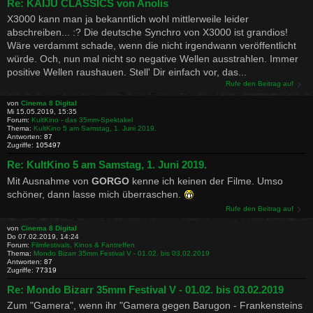
Re: KAIJU CLASSICS von Anolis
X3000 kann man ja bekanntlich wohl mittlerweile leider
abschreiben... :? Die deutsche Synchro von X3000 ist grandios!
Wäre verdammt schade, wenn die nicht irgendwann veröffentlicht
würde. Och, nun mal nicht so negative Wellen ausstrahlen. Immer
positive Wellen raushauen. Stell' Dir einfach vor, das...
Rufe den Beitrag auf
von
Cinema 8 Digital
Mi 15.05.2019, 15:35
Forum:
KultKino - das 35mm-Spektakel
Thema:
KultKino 5 am Samstag, 1. Juni 2019.
Antworten:
87
Zugriffe:
105497
Re: KultKino 5 am Samstag, 1. Juni 2019.
Mit Ausnahme von
GORGO
kenne ich keinen der Filme. Umso
schöner, dann lasse mich überraschen.
Rufe den Beitrag auf
von
Cinema 8 Digital
Do 07.02.2019, 14:24
Forum:
Filmfestivals, Kinos & Fantreffen
Thema:
Mondo Bizarr 35mm Festival V - 01.02. bis 03.02.2019
Antworten:
87
Zugriffe:
77319
Re: Mondo Bizarr 35mm Festival V - 01.02. bis 03.02.2019
Zum "Gamera", wenn ihr "Gamera gegen Barugon - Frankensteins