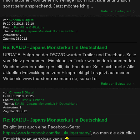
Informationen, von denen ich einige noch nicht kannte und auch
sonst sehr ansprechend. Jetzt möchte ich g...
Rufe den Beitrag auf
von
Cinema 8 Digital
Fr 22.06.2018, 15:10
Forum:
Fan-Filme & -Fictions
Thema:
KAIJU - Japans Monsterkult in Deutschland
Antworten:
7
Zugriffe:
386012
Re: KAIJU - Japans Monsterkult in Deutschland
UPDATE: Aufgrund der DSGVO wurden Trailer und Facebook-Seite
vom Netz genommen. Ein aktueller Trailer wird in den kommenden
Wochen wieder online gestellt, die Facebook-Seite nicht mehr. Alle
aktuellen Entwicklungen zum Filmprojekt gibt es jetzt auf meiner
Webseite www.thorsten-rosemann.de, sobald d...
Rufe den Beitrag auf
von
Cinema 8 Digital
Di 01.05.2018, 11:25
Forum:
Fan-Filme & -Fictions
Thema:
KAIJU - Japans Monsterkult in Deutschland
Antworten:
7
Zugriffe:
386012
Re: KAIJU - Japans Monsterkult in Deutschland
Es gibt jetzt auch eine Facebook-Seite:
https://www.facebook.com/kaijukultgermany/
, wo man die aktuellen
Entwicklungen verfolgen kann.