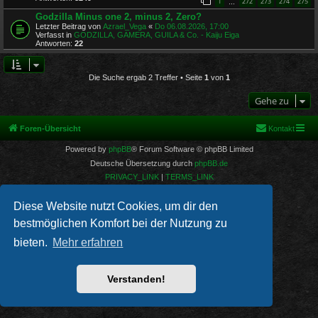
1
272
273
274
275
…
Godzilla Minus one 2, minus 2, Zero?
Letzter Beitrag von
Azrael_Vega
«
Do 06.08.2026, 17:00
Verfasst in
GODZILLA, GAMERA, GUILA & Co. - Kaiju Eiga
Antworten:
22
Die Suche ergab 2 Treffer • Seite
1
von
1
Gehe zu
Foren-Übersicht
Kontakt
Powered by
phpBB
® Forum Software © phpBB Limited
Deutsche Übersetzung durch
phpBB.de
PRIVACY_LINK
|
TERMS_LINK
Diese Website nutzt Cookies, um dir den
bestmöglichen Komfort bei der Nutzung zu
bieten.
Mehr erfahren
Verstanden!