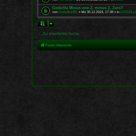
Godzilla Minus one 2, minus 2, Zero?
von
Godzilla1991
»
Mo 30.12.2024, 17:38
» in
GODZILLA,
Zur erweiterten Suche
Foren-Übersicht