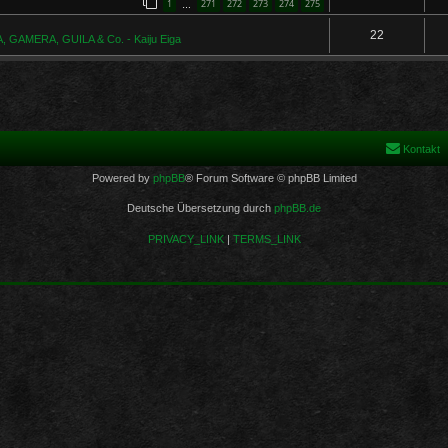
1
271
272
273
274
275
…
22
 GAMERA, GUILA & Co. - Kaiju Eiga
Kontakt
Powered by
phpBB
® Forum Software © phpBB Limited
Deutsche Übersetzung durch
phpBB.de
PRIVACY_LINK
|
TERMS_LINK