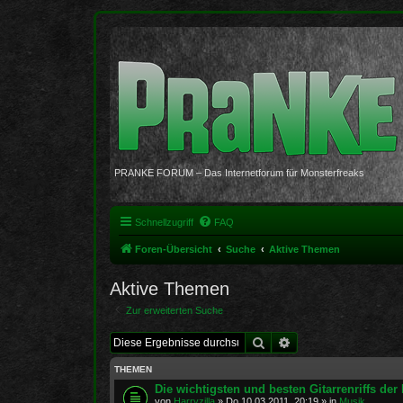
PRANKE FORUM – Das Internetforum für Monsterfreaks
Schnellzugriff
FAQ
Foren-Übersicht
Suche
Aktive Themen
Aktive Themen
Zur erweiterten Suche
Suche
Erweiterte Suche
THEMEN
Die wichtigsten und besten Gitarrenriffs de
von
Harryzilla
»
Do 10.03.2011, 20:19
» in
Musik