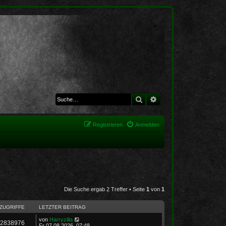
Suche
Erweiterte Suche
Registrieren
Anmelden
Die Suche ergab 2 Treffer • Seite
1
von
1
ZUGRIFFE
LETZTER BEITRAG
von
Harryzilla
2838976
Fr 07.08.2026, 07:48