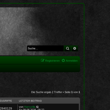
Suche
Erweiterte Suche
Registrieren
Anmelden
Die Suche ergab 2 Treffer • Seite
1
von
1
ZUGRIFFE
LETZTER BEITRAG
von
Harryzilla
2840129
Sa 08.08.2026, 08:22