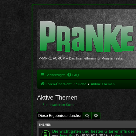
PRANKE FORUM – Das Internetforum für Monsterfreaks
Schnellzugriff
FAQ
Foren-Übersicht
Suche
Aktive Themen
Aktive Themen
Zur erweiterten Suche
Suche
Erweiterte Suche
THEMEN
Die wichtigsten und besten Gitarrenriffs de
von
Harryzilla
»
Do 10.03.2011, 20:19
» in
Musik