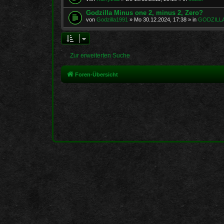
Godzilla Minus one 2, minus 2, Zero?
von
Godzilla1991
»
Mo 30.12.2024, 17:38
» in
GODZILLA,
Zur erweiterten Suche
Foren-Übersicht