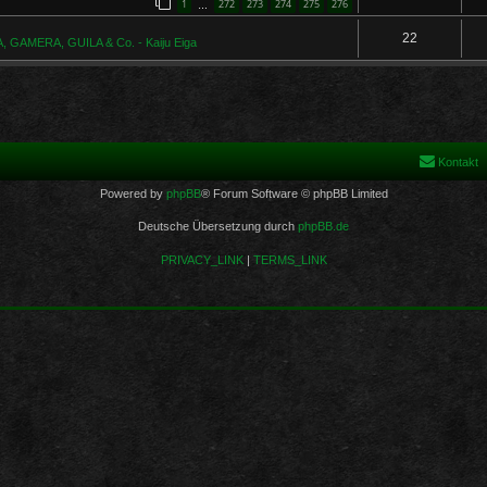
1
272
273
274
275
276
…
22
 GAMERA, GUILA & Co. - Kaiju Eiga
Kontakt
Powered by
phpBB
® Forum Software © phpBB Limited
Deutsche Übersetzung durch
phpBB.de
PRIVACY_LINK
|
TERMS_LINK