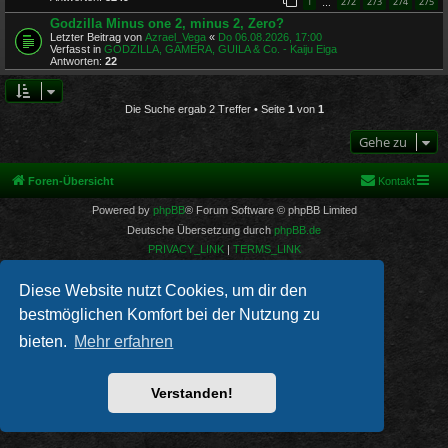
1
272
273
274
275
…
Godzilla Minus one 2, minus 2, Zero?
Letzter Beitrag von
Azrael_Vega
«
Do 06.08.2026, 17:00
Verfasst in
GODZILLA, GAMERA, GUILA & Co. - Kaiju Eiga
Antworten:
22
Die Suche ergab 2 Treffer • Seite
1
von
1
Gehe zu
Foren-Übersicht
Kontakt
Powered by
phpBB
® Forum Software © phpBB Limited
Deutsche Übersetzung durch
phpBB.de
PRIVACY_LINK
|
TERMS_LINK
Diese Website nutzt Cookies, um dir den
bestmöglichen Komfort bei der Nutzung zu
bieten.
Mehr erfahren
Verstanden!