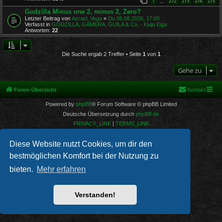
1
272
273
274
275
…
Godzilla Minus one 2, minus 2, Zero?
Letzter Beitrag von
Azrael_Vega
«
Do 06.08.2026, 17:00
Verfasst in
GODZILLA, GAMERA, GUILA & Co. - Kaiju Eiga
Antworten:
22
Die Suche ergab 2 Treffer • Seite
1
von
1
Gehe zu
Foren-Übersicht
Kontakt
Powered by
phpBB
® Forum Software © phpBB Limited
Deutsche Übersetzung durch
phpBB.de
PRIVACY_LINK
|
TERMS_LINK
Diese Website nutzt Cookies, um dir den
bestmöglichen Komfort bei der Nutzung zu
bieten.
Mehr erfahren
Verstanden!