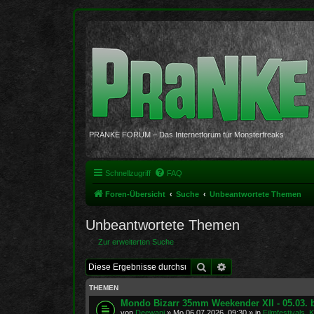
PRANKE FORUM – Das Internetforum für Monsterfreaks
Schnellzugriff
FAQ
Foren-Übersicht
Suche
Unbeantwortete Themen
Unbeantwortete Themen
Zur erweiterten Suche
Suche
Erweiterte Suche
THEMEN
Mondo Bizarr 35mm Weekender XII - 05.03. b
von
Deewani
»
Mo 06.07.2026, 09:30
» in
Filmfestivals, 