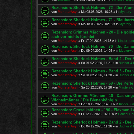
Rezension: Sherlock Holmes - 72 - Der Alu
von
MonsterAsyl
»
Mo 08.06.2026, 10:23
» in
Mystery-, 
Rezension: Sherlock Holmes - 71 - Blaubart
von
MonsterAsyl
»
Mo 18.05.2026, 10:13
» in
Mystery-, 
Rezension: Grimms Märchen - 20 - Die golde
sich vor nichts fürchtet
von
MonsterAsyl
»
Fr 17.04.2026, 14:13
» in
Kinder- un
Rezension: Sherlock Holmes - 70 - Die Dam
von
MonsterAsyl
»
Do 09.04.2026, 14:05
» in
Mystery-, 
Rezension: Sherlock Holmes - Band 4 - Der F
von
MonsterAsyl
»
So 01.02.2026, 14:21
» in
Bücher & 
Rezension: Sherlock Holmes - Band 3 - Der
von
MonsterAsyl
»
So 01.02.2026, 14:20
» in
Bücher & 
Rezension: Sherlock Holmes - 69 - Die Perl
von
MonsterAsyl
»
Sa 20.12.2025, 17:28
» in
Mystery-, 
Rezension: Grimms Märchen - 19 - Das sing
Wichtelmänner / Die Bienenkönigin
von
MonsterAsyl
»
Do 18.12.2025, 14:37
» in
Kinder- u
Rezension: Gruselkabinett - 196 - Flaxman Lo
von
MonsterAsyl
»
Fr 12.12.2025, 16:06
» in
Grusel-Hör
Rezension: Sherlock Holmes - Band 2 - De
von
MonsterAsyl
»
Do 04.12.2025, 11:26
» in
Bücher & 