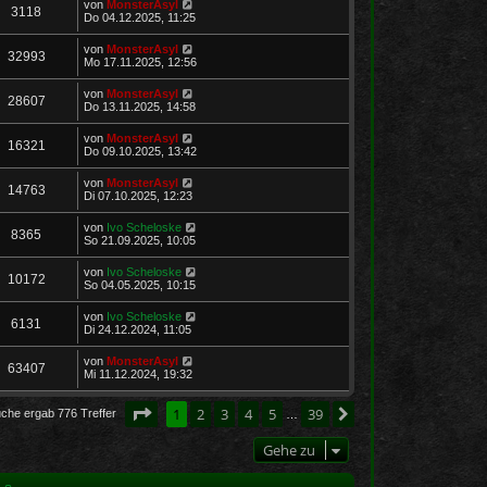
von
MonsterAsyl
3118
Do 04.12.2025, 11:25
von
MonsterAsyl
32993
Mo 17.11.2025, 12:56
von
MonsterAsyl
28607
Do 13.11.2025, 14:58
von
MonsterAsyl
16321
Do 09.10.2025, 13:42
von
MonsterAsyl
14763
Di 07.10.2025, 12:23
von
Ivo Scheloske
8365
So 21.09.2025, 10:05
von
Ivo Scheloske
10172
So 04.05.2025, 10:15
von
Ivo Scheloske
6131
Di 24.12.2024, 11:05
von
MonsterAsyl
63407
Mi 11.12.2024, 19:32
Seite
1
von
39
1
2
3
4
5
39
Nächste
uche ergab 776 Treffer
…
Gehe zu