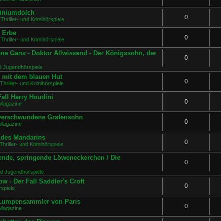
miniumdolch
0
Thriller- und Krimihörspiele
s Erbe
0
Thriller- und Krimihörspiele
ne Gans - Doktor Allwissend - Der Königssohn, der
0
d Jugendhörspiele
e mit dem blauen Hut
0
Thriller- und Krimihörspiele
all Harry Houdini
0
Magazine
 verschwundene Grafensohn
0
Magazine
e des Mandarins
0
Thriller- und Krimihörspiele
ende, springende Löweneckerchen / Die
0
nd Jugendhörspiele
w - Der Fall Saddler's Croft
0
spiele
r Lumpensammler von Paris
0
Magazine