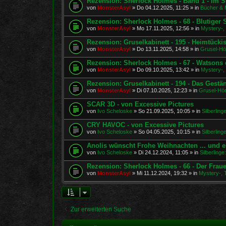
Rezension: Sherlock Holmes - Band 1 - Im S
von
MonsterAsyl
»
Do 04.12.2025, 11:25
» in
Bücher & 
Rezension: Sherlock Holmes - 68 - Blutiger
von
MonsterAsyl
»
Mo 17.11.2025, 12:56
» in
Mystery-, 
Rezension: Gruselkabinett - 195 - Heimtücki
von
MonsterAsyl
»
Do 13.11.2025, 14:58
» in
Grusel-Hö
Rezension: Sherlock Holmes - 67 - Watsons e
von
MonsterAsyl
»
Do 09.10.2025, 13:42
» in
Mystery-, 
Rezension: Gruselkabinett - 194 - Das Gestä
von
MonsterAsyl
»
Di 07.10.2025, 12:23
» in
Grusel-Hör
SCAR 3D - von Excessive Pictures
von
Ivo Scheloske
»
So 21.09.2025, 10:05
» in
Silberlin
CRY HAVOC - von Excessive Pictures
von
Ivo Scheloske
»
So 04.05.2025, 10:15
» in
Silberlin
Anolis wünscht Frohe Weihnachten ... und e
von
Ivo Scheloske
»
Di 24.12.2024, 11:05
» in
Silberling
Rezension: Sherlock Holmes - 66 - Der Fra
von
MonsterAsyl
»
Mi 11.12.2024, 19:32
» in
Mystery-, T
Zur erweiterten Suche