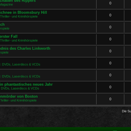
chatten des Rippers
0
Magazine
 Schnee in Bloomsbury Hill
0
Thriller- und Krimihörspiele
sch
0
rspiele
rster Fall
0
Thriller- und Krimihörspiele
ndnis des Charles Linkworth
0
spiele
0
ge: DVDs, Laserdiscs & VCDs
0
ge: DVDs, Laserdiscs & VCDs
in phantastisches neues Jahr
0
e: DVDs, Laserdiscs & VCDs
uenmörder von Boston
0
hriller- und Krimihörspiele
Die S