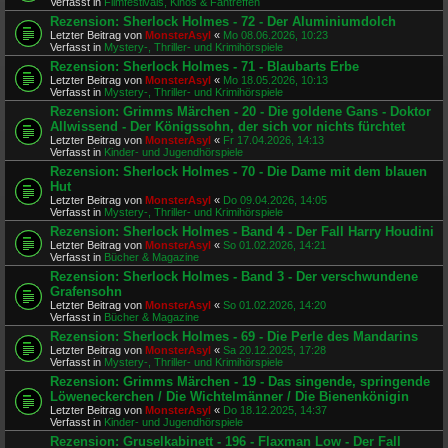
Verfasst in
Filmfestivals, Kinos & Fantreffen
Rezension: Sherlock Holmes - 72 - Der Aluminiumdolch
Letzter Beitrag von
MonsterAsyl
«
Mo 08.06.2026, 10:23
Verfasst in
Mystery-, Thriller- und Krimihörspiele
Rezension: Sherlock Holmes - 71 - Blaubarts Erbe
Letzter Beitrag von
MonsterAsyl
«
Mo 18.05.2026, 10:13
Verfasst in
Mystery-, Thriller- und Krimihörspiele
Rezension: Grimms Märchen - 20 - Die goldene Gans - Doktor
Allwissend - Der Königssohn, der sich vor nichts fürchtet
Letzter Beitrag von
MonsterAsyl
«
Fr 17.04.2026, 14:13
Verfasst in
Kinder- und Jugendhörspiele
Rezension: Sherlock Holmes - 70 - Die Dame mit dem blauen
Hut
Letzter Beitrag von
MonsterAsyl
«
Do 09.04.2026, 14:05
Verfasst in
Mystery-, Thriller- und Krimihörspiele
Rezension: Sherlock Holmes - Band 4 - Der Fall Harry Houdini
Letzter Beitrag von
MonsterAsyl
«
So 01.02.2026, 14:21
Verfasst in
Bücher & Magazine
Rezension: Sherlock Holmes - Band 3 - Der verschwundene
Grafensohn
Letzter Beitrag von
MonsterAsyl
«
So 01.02.2026, 14:20
Verfasst in
Bücher & Magazine
Rezension: Sherlock Holmes - 69 - Die Perle des Mandarins
Letzter Beitrag von
MonsterAsyl
«
Sa 20.12.2025, 17:28
Verfasst in
Mystery-, Thriller- und Krimihörspiele
Rezension: Grimms Märchen - 19 - Das singende, springende
Löweneckerchen / Die Wichtelmänner / Die Bienenkönigin
Letzter Beitrag von
MonsterAsyl
«
Do 18.12.2025, 14:37
Verfasst in
Kinder- und Jugendhörspiele
Rezension: Gruselkabinett - 196 - Flaxman Low - Der Fall