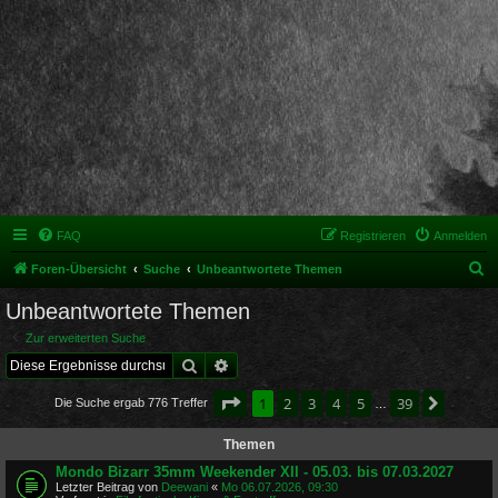
FAQ
Registrieren
Anmelden
S
Foren-Übersicht
Suche
Unbeantwortete Themen
u
Unbeantwortete Themen
c
Zur erweiterten Suche
h
Suche
Erweiterte Suche
e
Seite
1
von
39
1
2
3
4
5
39
Nächst
Die Suche ergab 776 Treffer
…
Themen
Mondo Bizarr 35mm Weekender XII - 05.03. bis 07.03.2027
Letzter Beitrag von
Deewani
«
Mo 06.07.2026, 09:30