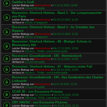
Saddler's Croft
Letzter Beitrag von
MonsterAsyl
«
Fr 12.12.2025, 16:06
Verfasst in
Grusel-Hörspiele
Rezension: Sherlock Holmes - Band 2 - Der Lumpensammler
von Paris
Letzter Beitrag von
MonsterAsyl
«
Do 04.12.2025, 11:26
Verfasst in
Bücher & Magazine
Rezension: Sherlock Holmes - Band 1 - Im Schatten des
Rippers
Letzter Beitrag von
MonsterAsyl
«
Do 04.12.2025, 11:25
Verfasst in
Bücher & Magazine
Rezension: Sherlock Holmes - 68 - Blutiger Schnee in
Bloomsbury Hill
Letzter Beitrag von
MonsterAsyl
«
Mo 17.11.2025, 12:56
Verfasst in
Mystery-, Thriller- und Krimihörspiele
Rezension: Gruselkabinett - 195 - Heimtückisch
Letzter Beitrag von
MonsterAsyl
«
Do 13.11.2025, 14:58
Verfasst in
Grusel-Hörspiele
Rezension: Sherlock Holmes - 67 - Watsons erster Fall
Letzter Beitrag von
MonsterAsyl
«
Do 09.10.2025, 13:42
Verfasst in
Mystery-, Thriller- und Krimihörspiele
Rezension: Gruselkabinett - 194 - Das Geständnis des Charles
Linkworth
Letzter Beitrag von
MonsterAsyl
«
Di 07.10.2025, 12:23
Verfasst in
Grusel-Hörspiele
SCAR 3D - von Excessive Pictures
Letzter Beitrag von
Ivo Scheloske
«
So 21.09.2025, 10:05
Verfasst in
Silberlinge: DVDs, Laserdiscs & VCDs
CRY HAVOC - von Excessive Pictures
Letzter Beitrag von
Ivo Scheloske
«
So 04.05.2025, 10:15