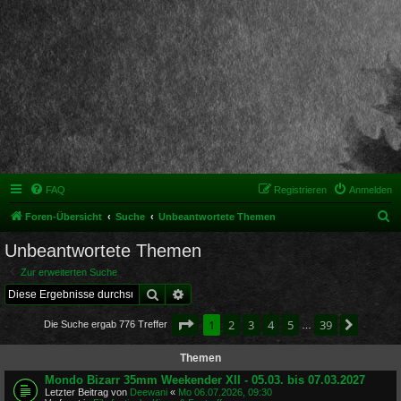
FAQ
Registrieren
Anmelden
S
Foren-Übersicht
Suche
Unbeantwortete Themen
u
Unbeantwortete Themen
c
Zur erweiterten Suche
h
Suche
Erweiterte Suche
e
Seite
1
von
39
1
2
3
4
5
39
Nächst
Die Suche ergab 776 Treffer
…
Themen
Mondo Bizarr 35mm Weekender XII - 05.03. bis 07.03.2027
Letzter Beitrag von
Deewani
«
Mo 06.07.2026, 09:30