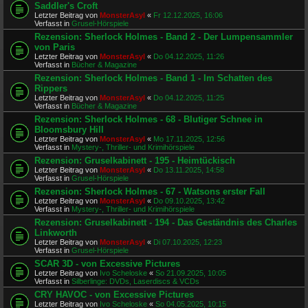
Saddler's Croft
Letzter Beitrag von
MonsterAsyl
«
Fr 12.12.2025, 16:06
Verfasst in
Grusel-Hörspiele
Rezension: Sherlock Holmes - Band 2 - Der Lumpensammler
von Paris
Letzter Beitrag von
MonsterAsyl
«
Do 04.12.2025, 11:26
Verfasst in
Bücher & Magazine
Rezension: Sherlock Holmes - Band 1 - Im Schatten des
Rippers
Letzter Beitrag von
MonsterAsyl
«
Do 04.12.2025, 11:25
Verfasst in
Bücher & Magazine
Rezension: Sherlock Holmes - 68 - Blutiger Schnee in
Bloomsbury Hill
Letzter Beitrag von
MonsterAsyl
«
Mo 17.11.2025, 12:56
Verfasst in
Mystery-, Thriller- und Krimihörspiele
Rezension: Gruselkabinett - 195 - Heimtückisch
Letzter Beitrag von
MonsterAsyl
«
Do 13.11.2025, 14:58
Verfasst in
Grusel-Hörspiele
Rezension: Sherlock Holmes - 67 - Watsons erster Fall
Letzter Beitrag von
MonsterAsyl
«
Do 09.10.2025, 13:42
Verfasst in
Mystery-, Thriller- und Krimihörspiele
Rezension: Gruselkabinett - 194 - Das Geständnis des Charles
Linkworth
Letzter Beitrag von
MonsterAsyl
«
Di 07.10.2025, 12:23
Verfasst in
Grusel-Hörspiele
SCAR 3D - von Excessive Pictures
Letzter Beitrag von
Ivo Scheloske
«
So 21.09.2025, 10:05
Verfasst in
Silberlinge: DVDs, Laserdiscs & VCDs
CRY HAVOC - von Excessive Pictures
Letzter Beitrag von
Ivo Scheloske
«
So 04.05.2025, 10:15