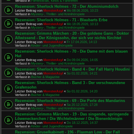
Verfasst in
Filmfestivals, Kinos & Fantreffen
Rezension: Sherlock Holmes - 72 - Der Aluminiumdolch
Letzter Beitrag von
MonsterAsyl
«
Mo 08.06.2026, 10:23
Verfasst in
Mystery-, Thriller- und Krimihörspiele
Rezension: Sherlock Holmes - 71 - Blaubarts Erbe
Letzter Beitrag von
MonsterAsyl
«
Mo 18.05.2026, 10:13
Verfasst in
Mystery-, Thriller- und Krimihörspiele
Rezension: Grimms Märchen - 20 - Die goldene Gans - Doktor
Allwissend - Der Königssohn, der sich vor nichts fürchtet
Letzter Beitrag von
MonsterAsyl
«
Fr 17.04.2026, 14:13
Verfasst in
Kinder- und Jugendhörspiele
Rezension: Sherlock Holmes - 70 - Die Dame mit dem blauen
Hut
Letzter Beitrag von
MonsterAsyl
«
Do 09.04.2026, 14:05
Verfasst in
Mystery-, Thriller- und Krimihörspiele
Rezension: Sherlock Holmes - Band 4 - Der Fall Harry Houdini
Letzter Beitrag von
MonsterAsyl
«
So 01.02.2026, 14:21
Verfasst in
Bücher & Magazine
Rezension: Sherlock Holmes - Band 3 - Der verschwundene
Grafensohn
Letzter Beitrag von
MonsterAsyl
«
So 01.02.2026, 14:20
Verfasst in
Bücher & Magazine
Rezension: Sherlock Holmes - 69 - Die Perle des Mandarins
Letzter Beitrag von
MonsterAsyl
«
Sa 20.12.2025, 17:28
Verfasst in
Mystery-, Thriller- und Krimihörspiele
Rezension: Grimms Märchen - 19 - Das singende, springende
Löweneckerchen / Die Wichtelmänner / Die Bienenkönigin
Letzter Beitrag von
MonsterAsyl
«
Do 18.12.2025, 14:37
Verfasst in
Kinder- und Jugendhörspiele
Rezension: Gruselkabinett - 196 - Flaxman Low - Der Fall